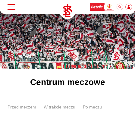
Szukaj
Klub
Mecze
Bilety
Centrum meczowe
Akademia
Przed meczem
W trakcie meczu
Po meczu
Biznes
Dla mediów