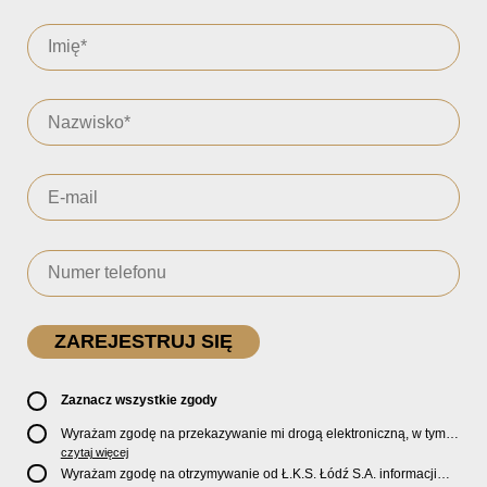
Zaznacz wszystkie zgody
Wyrażam zgodę na przekazywanie mi drogą elektroniczną, w tym
pocztą e-mail, oficjalnego newslettera oraz informacji o zniżkach,
czytaj więcej
promocjach, nowościach, biletach, karnetach, ofercie sklepu U2
Wyrażam zgodę na otrzymywanie od Ł.K.S. Łódź S.A. informacji