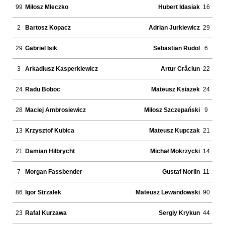
99
Miłosz Mleczko
Hubert Idasiak
16
2
Bartosz Kopacz
Adrian Jurkiewicz
29
29
Gabriel Isik
Sebastian Rudol
6
3
Arkadiusz Kasperkiewicz
Artur Crăciun
22
24
Radu Boboc
Mateusz Ksiazek
24
28
Maciej Ambrosiewicz
Miłosz Szczepański
9
13
Krzysztof Kubica
Mateusz Kupczak
21
21
Damian Hilbrycht
Michał Mokrzycki
14
7
Morgan Fassbender
Gustaf Norlin
11
86
Igor Strzalek
Mateusz Lewandowski
90
23
Rafał Kurzawa
Sergiy Krykun
44