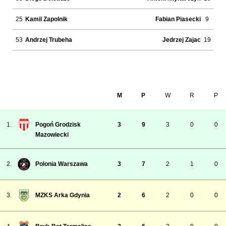
25
Kamil Zapolnik
Fabian Piasecki
9
53
Andrzej Trubeha
Jedrzej Zajac
19
M
P
W
R
P
1.
Pogoń Grodzisk
3
9
3
0
0
Mazowiecki
2.
Polonia Warszawa
3
7
2
1
0
3.
MZKS Arka Gdynia
2
6
2
0
0