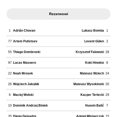
Rezerwowi
1
Adrián Chovan
Lukasz Bomba
1
77
Artem Putivtsev
Levent Gülen
2
55
Thiago Dombroski
Krzysztof Falowski
28
97
Lucas Masoero
Koki Hinokio
8
22
Noah Mrosek
Mateusz Wziech
24
26
Wojciech Jakubik
Mateusz Wysokinski
20
6
Maciej Wolski
Kacper Terlecki
29
10
Dominik Andrzej Biniek
Husein Balić
7
35
Diego Deisadze
Antoni Mlynarczyk
15