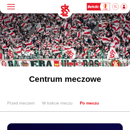
Szukaj
Klub
Mecze
Bilety
Centrum meczowe
Akademia
Przed meczem
W trakcie meczu
Po meczu
Biznes
Dla mediów