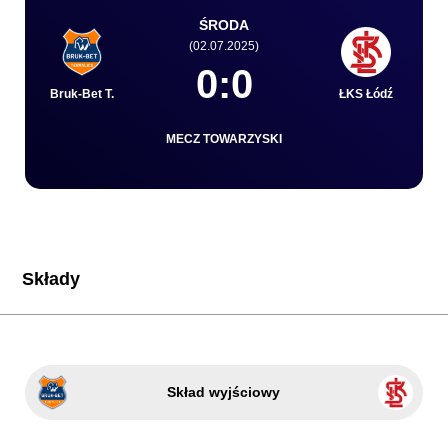
ŚRODA
(02.07.2025)
Kibice
0:0
Bruk-Bet T.
ŁKS Łódź
MECZ TOWARZYSKI
Składy
SKLEP
KUP BILET
Skład wyjściowy