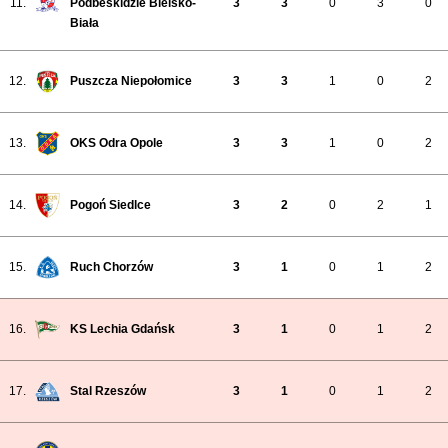
11.
Podbeskidzie Bielsko-
3
3
0
3
0
Biała
12.
Puszcza Niepołomice
3
3
1
0
2
13.
OKS Odra Opole
3
3
1
0
2
14.
Pogoń Siedlce
3
2
0
2
1
15.
Ruch Chorzów
3
1
0
1
2
16.
KS Lechia Gdańsk
3
1
0
1
2
17.
Stal Rzeszów
3
1
0
1
2