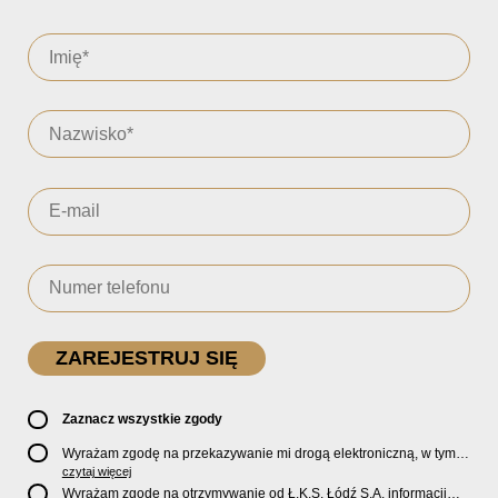
Zaznacz wszystkie zgody
Wyrażam zgodę na przekazywanie mi drogą elektroniczną, w tym
pocztą e-mail, oficjalnego newslettera oraz informacji o zniżkach,
czytaj więcej
promocjach, nowościach, biletach, karnetach, ofercie sklepu U2
Wyrażam zgodę na otrzymywanie od Ł.K.S. Łódź S.A. informacji