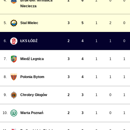
4.
Bruk-Bet Termalica
2
6
2
0
0
Nieciecza
5.
Stal Mielec
3
5
1
2
0
6.
ŁKS ŁÓDŹ
2
4
1
1
0
7.
Miedź Legnica
3
4
1
1
1
8.
Polonia Bytom
3
4
1
1
1
9.
Chrobry Głogów
2
3
1
0
1
10.
Warta Poznań
2
3
1
0
1