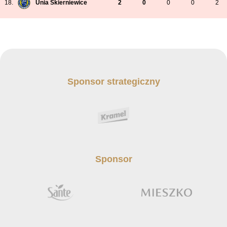
18.
Unia Skierniewice
2
0
0
0
2
Sponsor strategiczny
Sponsor