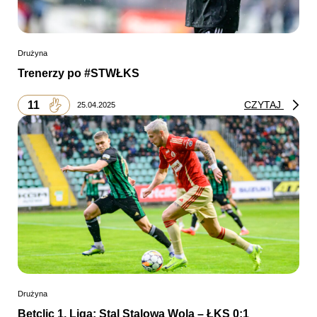
Drużyna
Trenerzy po #STWŁKS
11
CZYTAJ
25.04.2025
Drużyna
Betclic 1. Liga: Stal Stalowa Wola – ŁKS 0:1