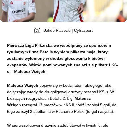
Kibice
Jakub Piasecki | Cyfrasport
Pierwsza Liga Piłkarska we współpracy ze sponsorem
tytularnym firmą Betclic wybiera piłkarza maja, który
zostanie wyłoniony w drodze głosowania kibiców i
ekspertów. Wśród nominowanych znalazł się piłkarz ŁKS-
u – Mateusz Wzięch.
SKLEP
KUP BILET
Mateusz Wzięch
pojawił się w Łodzi latem ubiegłego roku,
dołączając wtedy do drugoligowej drużyny rezerw ŁKS-u. W
bieżących rozgrywkach Betclic 2. Ligi
Mateusz
Wzięch
rozegrał 17 meczów w ŁKS II Łódź i zdobył 5 goli, do
tego zaliczył 2 spotkania w Pucharze Polski (tu gol i asysta).
W pierwszoligowej drużynie zadebiutował w kwietniu, ale