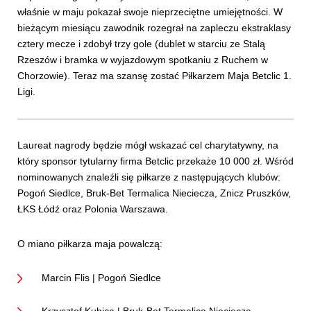
właśnie w maju pokazał swoje nieprzeciętne umiejętności. W
bieżącym miesiącu zawodnik rozegrał na zapleczu ekstraklasy
cztery mecze i zdobył trzy gole (dublet w starciu ze Stalą
Rzeszów i bramka w wyjazdowym spotkaniu z Ruchem w
Chorzowie). Teraz ma szansę zostać Piłkarzem Maja Betclic 1.
Ligi.
Laureat nagrody będzie mógł wskazać cel charytatywny, na
który sponsor tytularny firma Betclic przekaże 10 000 zł. Wśród
nominowanych znaleźli się piłkarze z następujących klubów:
Pogoń Siedlce, Bruk-Bet Termalica Nieciecza, Znicz Pruszków,
ŁKS Łódź oraz Polonia Warszawa.
O miano piłkarza maja powalczą:
Marcin Flis | Pogoń Siedlce
Krzysztof Kubica | Bruk-Bet Termalica Nieciecza