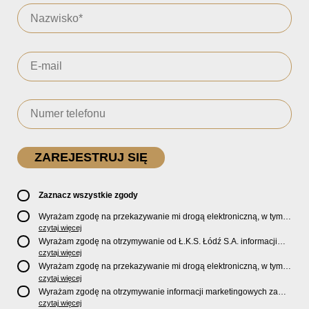
Zaznacz wszystkie zgody
Wyrażam zgodę na przekazywanie mi drogą elektroniczną, w tym
pocztą e-mail, oficjalnego newslettera oraz informacji o zniżkach,
czytaj więcej
promocjach, nowościach, biletach, karnetach, ofercie sklepu U2
Wyrażam zgodę na otrzymywanie od Ł.K.S. Łódź S.A. informacji
Store oraz serwisu bilety.lkslodz.pl i innych produktach oraz
marketingowych dotyczących działalności spółki, ofert, wydarzeń i
czytaj więcej
usługach oferowanych przez Ł.K.S. Łódź S.A.
produktów za pośrednictwem wiadomości SMS oraz połączeń
Wyrażam zgodę na przekazywanie mi drogą elektroniczną, w tym
telefonicznych.
pocztą e-mail, informacji handlowych i marketingowych o
czytaj więcej
produktach, usługach i działalności
Sponsorów i Partnerów
Ł.K.S.
Wyrażam zgodę na otrzymywanie informacji marketingowych za
Łódź S.A.
pośrednictwem wiadomości SMS oraz połączeń telefonicznych
czytaj więcej