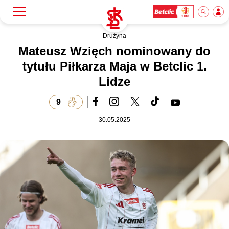
Drużyna
Szukaj
Klub
Mateusz Wzięch nominowany do
tytułu Piłkarza Maja w Betclic 1.
Lidze
Mecze
9
Bilety
30.05.2025
Akademia
Biznes
Dla mediów