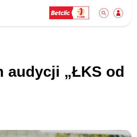
Dla mediów
Kibice
 audycji „ŁKS od
Biuro prasowe
Idę pierwszy raz!
Do pobrania
Wycieczki
Akredytacje
Grupy szkolne
Współpraca
Sektor rodzinny
Wolontariat
Patronite