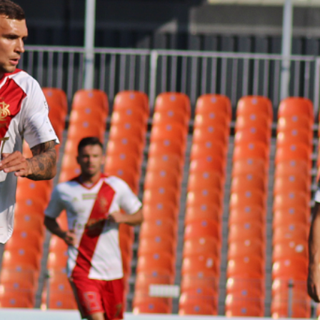
Staże w Akademii ŁKS
Kluby partnerskie
Kontakt
P BILET