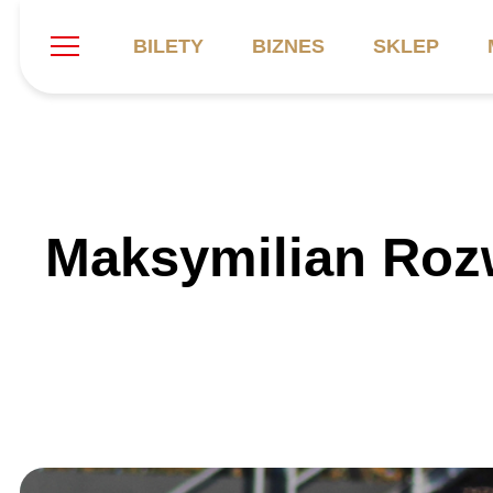
BILETY
BIZNES
SKLEP
Szukaj
Klub
Mecze
B
Maksymilian Roz
Informacje ogólne
Kadra
C
Symbole klubu
Aktualności
K
Historia
Terminarz
Kalendarz
Tabela
P
Stadion
Galeria
Sprawozdania
Catering