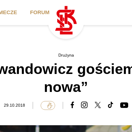
MECZE
FORUM
ilety
Akademia
Biznes
Drużyna
wandowicz gościem
ennik
Aktualności
Bilety VIP/Skybox
arnety
Kadra trenerska
Oferta komercyjna
nowa”
FAQ
ŁKS II
Ełkaesiacki Klub
Biznesu
unkty sprzedaży
ŁKS III
29.10.2018
Przyjaciel ŁKS
Regulaminy
Drużyny Akademii
Urodziny w Skybox
ŁKS Schools