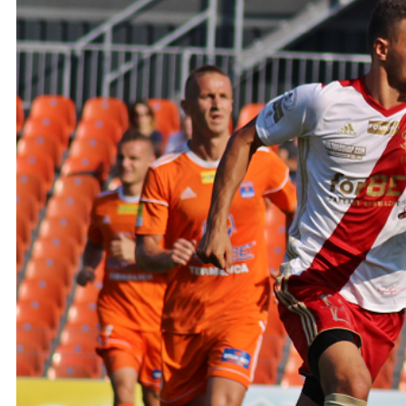
Ochrona dzieci
SKLEP
KU