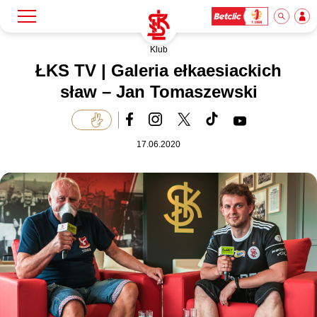
Klub
Szukaj
Klub
ŁKS TV | Galeria ełkaesiackich
sław – Jan Tomaszewski
Mecze
17.06.2020
Bilety
Akademia
Biznes
Dla mediów