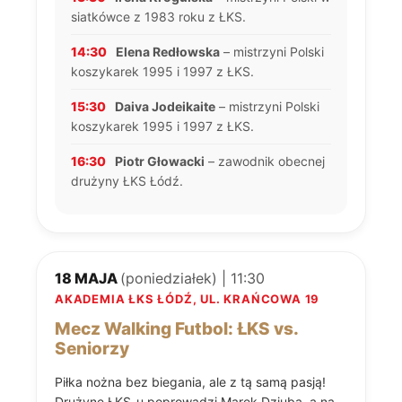
siatkówce z 1983 roku z ŁKS.
14:30
Elena Redłowska
– mistrzyni Polski
koszykarek 1995 i 1997 z ŁKS.
15:30
Daiva Jodeikaite
– mistrzyni Polski
koszykarek 1995 i 1997 z ŁKS.
16:30
Piotr Głowacki
– zawodnik obecnej
drużyny ŁKS Łódź.
18 MAJA
(poniedziałek) | 11:30
AKADEMIA ŁKS ŁÓDŹ, UL. KRAŃCOWA 19
Mecz Walking Futbol: ŁKS vs.
Seniorzy
Piłka nożna bez biegania, ale z tą samą pasją!
Drużynę ŁKS-u poprowadzi Marek Dziuba, a na