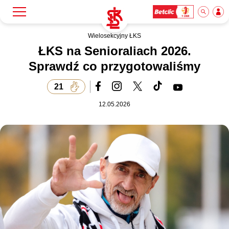
Wielosekcyjny ŁKS
Szukaj
Klub
ŁKS na Senioraliach 2026.
Sprawdź co przygotowaliśmy
Mecze
21
12.05.2026
Bilety
Akademia
Biznes
Dla mediów