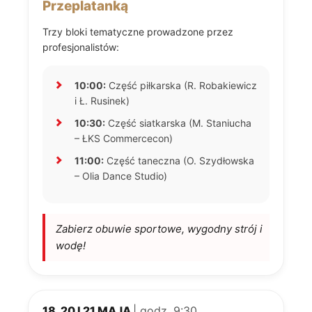
Przeplatanką
Trzy bloki tematyczne prowadzone przez
profesjonalistów:
10:00:
Część piłkarska (R. Robakiewicz
i Ł. Rusinek)
10:30:
Część siatkarska (M. Staniucha
– ŁKS Commercecon)
11:00:
Część taneczna (O. Szydłowska
– Olia Dance Studio)
Zabierz obuwie sportowe, wygodny strój i
wodę!
18, 20 I 21 MAJA
| godz. 9:30