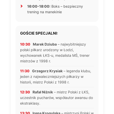
16:00-18:00:
Boks – bezpieczny
trening na manekinie
GOŚCIE SPECJALNI:
10:30
Marek Dziuba
– najwybitniejszy
polski piłkarz urodzony w Łodzi,
wychowanek ŁKS-u, medalista MŚ, trener
mistrzów z 1998 r.
11:30
Grzegorz Krysiak
– legenda klubu,
jeden z najwaleczniejszych piłkarzy w
historii, mistrz Polski z 1998 r.
12:30
Rafał Niżnik
– mistrz Polski z ŁKS,
uczestnik pucharów, współautor awansu do
ekstraklasy.
13:30
Irena Krogulska
– mistrzyni Polski w