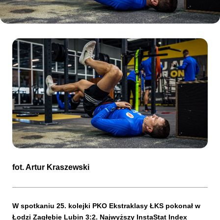
Kibice
SKLEP
KUP BILET
fot.
Artur Kraszewski
W spotkaniu 25. kolejki PKO Ekstraklasy ŁKS pokonał w
Łodzi Zagłębie Lubin 3:2. Najwyższy InstaStat Index