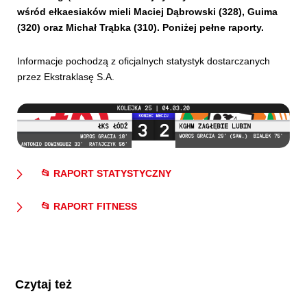
wśród ełkaesiaków mieli Maciej Dąbrowski (328), Guima
(320) oraz Michał Trąbka (310). Poniżej pełne raporty.
Informacje pochodzą z oficjalnych statystyk dostarczanych
przez Ekstraklasę S.A.
📂 RAPORT STATYSTYCZNY
📂 RAPORT FITNESS
Czytaj też