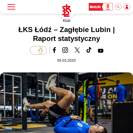
Klub
Szukaj
Klub
ŁKS Łódź – Zagłębie Lubin |
Raport statystyczny
Mecze
05.03.2020
Bilety
Akademia
Biznes
Dla mediów