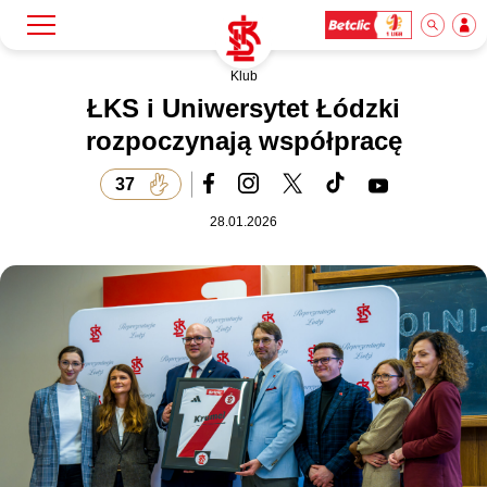
Klub
Szukaj
Klub
ŁKS i Uniwersytet Łódzki
rozpoczynają współpracę
Mecze
37
28.01.2026
Bilety
Akademia
Biznes
Dla mediów