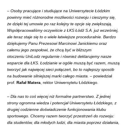
–
Osoby pracujące i studiujące na Uniwersytecie Łódzkim
powinny mieć różnorodne możliwości rozwoju i cieszymy się,
że dzięki tej umowie po raz kolejny te opcje się zwiększają.
Współpracowaliśmy oczywiście z ŁKS Łódź S.A. już wcześniej,
ale teraz staje się to o wiele łatwiejsze proceduralnie. Bardzo
dziękujemy Panu Prezesowi Marcinowi Janickiemu oraz
całemu jego zespołowi, że chcą być w bliższym
otoczeniu UniLodz regularnie i również deklarujemy nasze
wsparcie dla ŁKS. Łodzianie w ogóle muszą być razem, muszą
tworzyć jak najwięcej sieci połączeń, bo to najlepszy sposób
na budowanie silniejszej marki całego miasta.
– powiedział
prof.
Rafał Matera
, rektor Uniwersytetu Łódzkiego.
–
Dla nas to coś więcej niż formalne partnerstwo. Z jednej
strony ogromna wiedza i potencjał Uniwersytetu Łódzkiego, z
drugiej codzienne doświadczenie funkcjonowania klubu
sportowego. Chcemy razem tworzyć przestrzeń do rozwoju:
dla studentów, dla młodych ludzi, dla miasta poprzez działania,