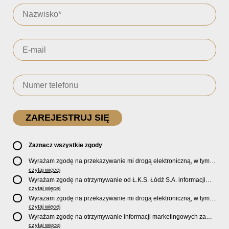
Zaznacz wszystkie zgody
Wyrażam zgodę na przekazywanie mi drogą elektroniczną, w tym
pocztą e-mail, oficjalnego newslettera oraz informacji o zniżkach,
czytaj więcej
promocjach, nowościach, biletach, karnetach, ofercie sklepu U2
Wyrażam zgodę na otrzymywanie od Ł.K.S. Łódź S.A. informacji
Store oraz serwisu bilety.lkslodz.pl i innych produktach oraz
marketingowych dotyczących działalności spółki, ofert, wydarzeń i
czytaj więcej
usługach oferowanych przez Ł.K.S. Łódź S.A.
produktów za pośrednictwem wiadomości SMS oraz połączeń
Wyrażam zgodę na przekazywanie mi drogą elektroniczną, w tym
telefonicznych.
pocztą e-mail, informacji handlowych i marketingowych o
czytaj więcej
produktach, usługach i działalności
Sponsorów i Partnerów
Ł.K.S.
Wyrażam zgodę na otrzymywanie informacji marketingowych za
Łódź S.A.
pośrednictwem wiadomości SMS oraz połączeń telefonicznych
czytaj więcej