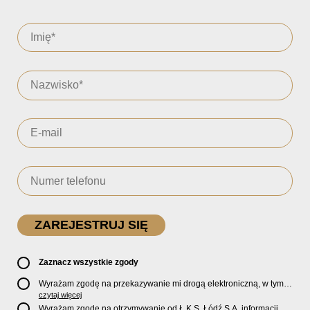
Zaznacz wszystkie zgody
Wyrażam zgodę na przekazywanie mi drogą elektroniczną, w tym
pocztą e-mail, oficjalnego newslettera oraz informacji o zniżkach,
czytaj więcej
promocjach, nowościach, biletach, karnetach, ofercie sklepu U2
Wyrażam zgodę na otrzymywanie od Ł.K.S. Łódź S.A. informacji