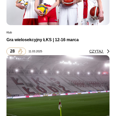
Klub
Gra wielosekcyjny ŁKS | 12-16 marca
28
CZYTAJ
11.03.2025