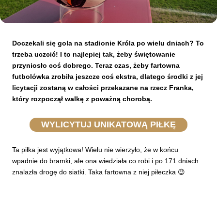
Kibice
Doczekali się gola na stadionie Króla po wielu dniach? To
trzeba uczcić! I to najlepiej tak, żeby świętowanie
przyniosło coś dobrego. Teraz czas, żeby fartowna
futbolówka zrobiła jeszcze coś ekstra, dlatego środki z jej
licytacji zostaną w całości przekazane na rzecz Franka,
który rozpoczął walkę z poważną chorobą.
WYLICYTUJ UNIKATOWĄ PIŁKĘ
SKLEP
KUP BILET
Ta piłka jest wyjątkowa! Wielu nie wierzyło, że w końcu
wpadnie do bramki, ale ona wiedziała co robi i po 171 dniach
znalazła drogę do siatki. Taka fartowna z niej piłeczka 😉