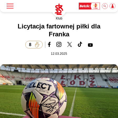
Klub
Szukaj
Klub
Licytacja fartownej piłki dla
Franka
Mecze
8
12.03.2025
Bilety
Akademia
Biznes
Dla mediów