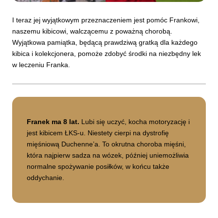
I teraz jej wyjątkowym przeznaczeniem jest pomóc Frankowi,
naszemu kibicowi, walczącemu z poważną chorobą.
Wyjątkowa pamiątka, będącą prawdziwą gratką dla każdego
kibica i kolekcjonera, pomoże zdobyć środki na niezbędny lek
w leczeniu Franka.
Franek ma 8 lat.
Lubi się uczyć, kocha motoryzację i
jest kibicem ŁKS-u. Niestety cierpi na dystrofię
mięśniową Duchenne’a. To okrutna choroba mięśni,
która najpierw sadza na wózek, później uniemożliwia
normalne spożywanie posiłków, w końcu także
oddychanie.