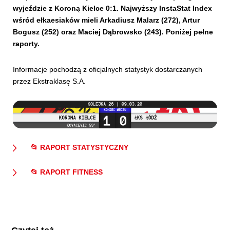
wyjeździe z Koroną Kielce 0:1. Najwyższy InstaStat Index
wśród ełkaesiaków mieli Arkadiusz Malarz (272), Artur
Bogusz (252) oraz Maciej Dąbrowsko (243). Poniżej pełne
raporty.
Informacje pochodzą z oficjalnych statystyk dostarczanych
przez Ekstraklasę S.A.
📂 RAPORT STATYSTYCZNY
📂 RAPORT FITNESS