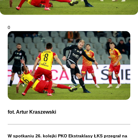
Kibice
0
SKLEP
KUP BILET
fot.
Artur Kraszewski
W spotkaniu 26. kolejki PKO Ekstraklasy ŁKS przegrał na