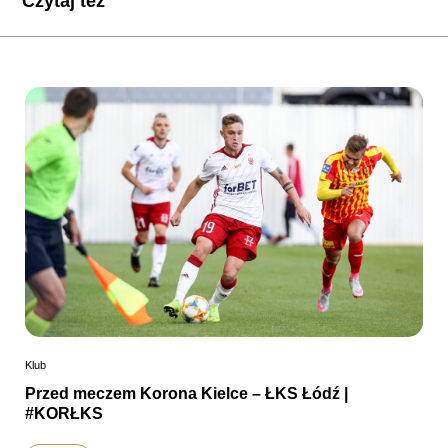
Czytaj też
Klub
Przed meczem Korona Kielce – ŁKS Łódź |
#KORŁKS