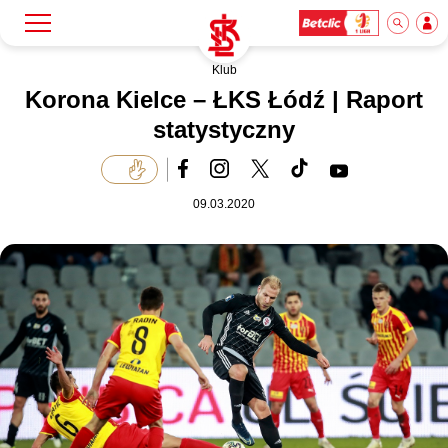
Klub
Szukaj
Klub
Korona Kielce – ŁKS Łódź | Raport
statystyczny
Mecze
09.03.2020
Bilety
Akademia
Biznes
Dla mediów