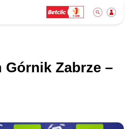
Dla mediów
Kibice
 Górnik Zabrze –
Biuro prasowe
Idę pierwszy raz!
Do pobrania
Wycieczki
Akredytacje
Grupy szkolne
Współpraca
Sektor rodzinny
Wolontariat
Patronite