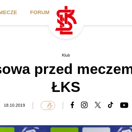
MECZE
FORUM
ilety
Akademia
Biznes
Klub
sowa przed meczem
ennik
Aktualności
Bilety VIP/Skybox
arnety
Kadra trenerska
Oferta komercyjna
ŁKS
FAQ
ŁKS II
Ełkaesiacki Klub
Biznesu
unkty sprzedaży
ŁKS III
18.10.2019
Przyjaciel ŁKS
Regulaminy
Drużyny Akademii
Urodziny w Skybox
ŁKS Schools