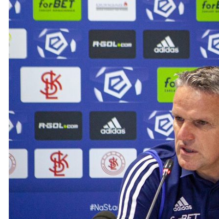
Ochrona dzieci
SKLEP
KU