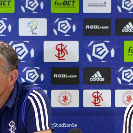
Staże w Akademii ŁKS
Kluby partnerskie
Kontakt
P BILET