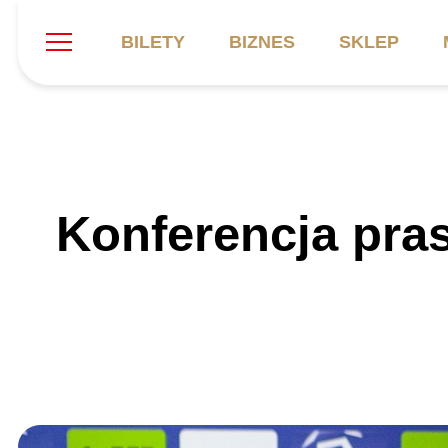
BILETY
BIZNES
SKLEP
Szukaj
Klub
Mecze
B
Konferencja pra
Informacje ogólne
Kadra
C
Symbole klubu
Aktualności
K
Historia
Terminarz
Kalendarz
Tabela
P
Stadion
Galeria
Sprawozdania
Catering