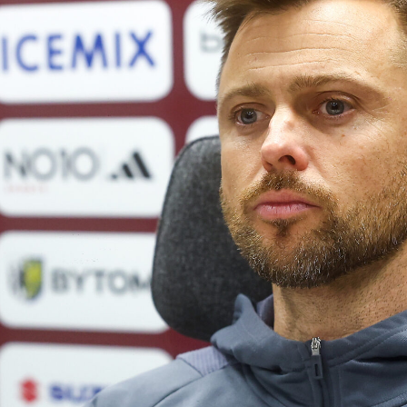
Staże w Akademii ŁKS
Kluby partnerskie
Kontakt
P BILET