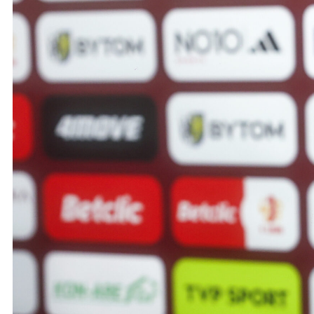
Ochrona dzieci
SKLEP
KU