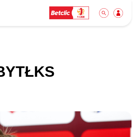
Dla mediów
Kibice
#BYTŁKS
Biuro prasowe
Idę pierwszy raz!
Do pobrania
Wycieczki
Akredytacje
Grupy szkolne
Współpraca
Sektor rodzinny
Wolontariat
Patronite