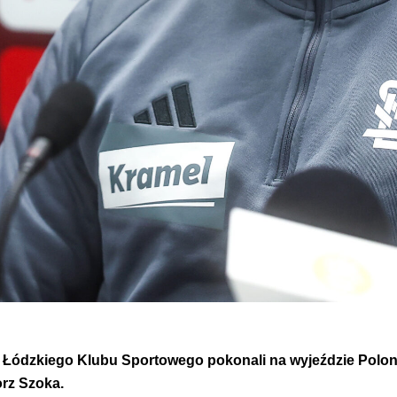
rze Łódzkiego Klubu Sportowego pokonali na wyjeździe Polo
orz Szoka.