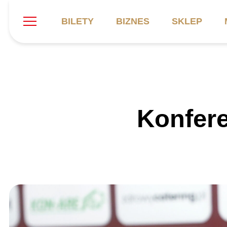
BILETY
BIZNES
SKLEP
Szukaj
Klub
Mecze
B
Konfer
Informacje ogólne
Kadra
C
Symbole klubu
Aktualności
K
Historia
Terminarz
Kalendarz
Tabela
P
Stadion
Galeria
Sprawozdania
Catering