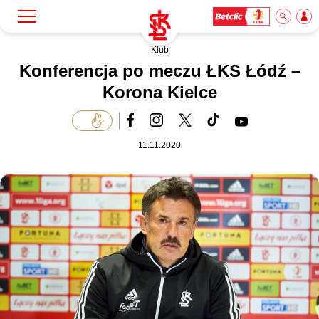
Klub
Szukaj
Klub
Konferencja po meczu ŁKS Łódź –
Korona Kielce
Mecze
11.11.2020
Bilety
Akademia
Biznes
Dla mediów