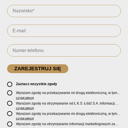
Zaznacz wszystkie zgody
Wyrażam zgodę na przekazywanie mi drogą elektroniczną, w tym
pocztą e-mail, oficjalnego newslettera oraz informacji o zniżkach,
czytaj więcej
promocjach, nowościach, biletach, karnetach, ofercie sklepu U2
Wyrażam zgodę na otrzymywanie od Ł.K.S. Łódź S.A. informacji
Store oraz serwisu bilety.lkslodz.pl i innych produktach oraz
marketingowych dotyczących działalności spółki, ofert, wydarzeń i
czytaj więcej
usługach oferowanych przez Ł.K.S. Łódź S.A.
produktów za pośrednictwem wiadomości SMS oraz połączeń
Wyrażam zgodę na przekazywanie mi drogą elektroniczną, w tym
telefonicznych.
pocztą e-mail, informacji handlowych i marketingowych o
czytaj więcej
produktach, usługach i działalności
Sponsorów i Partnerów
Ł.K.S.
Wyrażam zgodę na otrzymywanie informacji marketingowych za