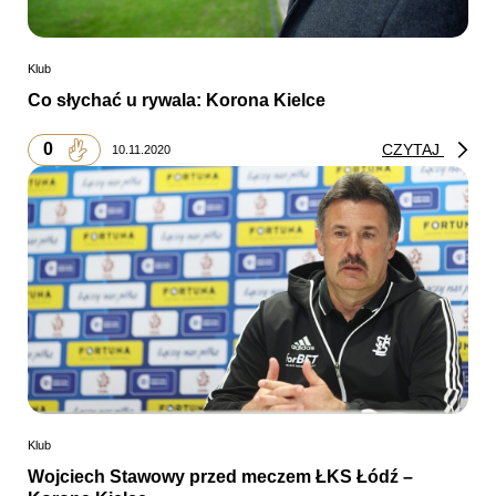
Klub
Co słychać u rywala: Korona Kielce
0
CZYTAJ
10.11.2020
Klub
Wojciech Stawowy przed meczem ŁKS Łódź –