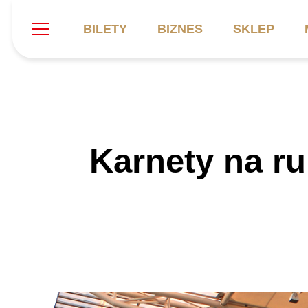
BILETY
BIZNES
SKLEP
Szukaj
Klub
Mecze
B
Karnety na r
Informacje ogólne
Kadra
C
Symbole klubu
Aktualności
K
Historia
Terminarz
Kalendarz
Tabela
P
Stadion
Galeria
Sprawozdania
Catering