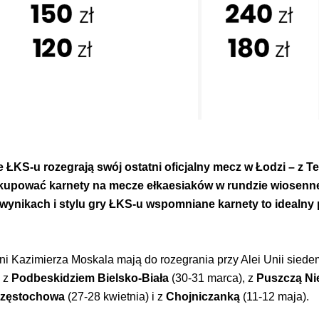
ze ŁKS-u rozegrają swój ostatni oficjalny mecz w Łodzi – z T
kupować karnety na mecze ełkaesiaków w rundzie wiosennej
wynikach i stylu gry ŁKS-u wspomniane karnety to idealny pr
i Kazimierza Moskala mają do rozegrania przy Alei Unii sied
, z
Podbeskidziem Bielsko-Biała
(30-31 marca), z
Puszczą Ni
zęstochowa
(27-28 kwietnia) i z
Chojniczanką
(11-12 maja).