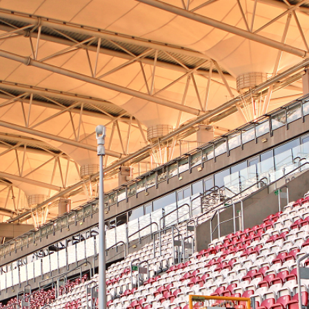
Staże w Akademii ŁKS
Kluby partnerskie
Kontakt
P BILET