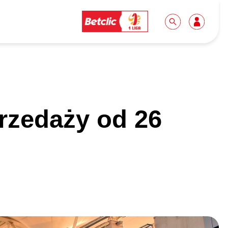
Dla mediów
Kibice
rzedaży od 26
Biuro prasowe
Idę pierwszy raz!
Do pobrania
Wycieczki
Akredytacje
Grupy szkolne
Współpraca
Sektor rodzinny
Wolontariat
Patronite