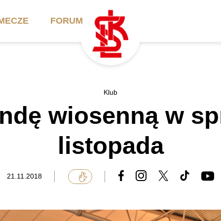
MECZE
FORUM
ilety
Akademia
Biznes
Klub
undę wiosenną w sp
ennik
Aktualności
Bilety VIP/Skybox
arnety
Kadra trenerska
Oferta komercyjna
listopada
FAQ
ŁKS II
Ełkaesiacki Klub
Biznesu
unkty sprzedaży
ŁKS III
21.11.2018
Przyjaciel ŁKS
Regulaminy
Drużyny Akademii
Urodziny w Skybox
ŁKS Schools