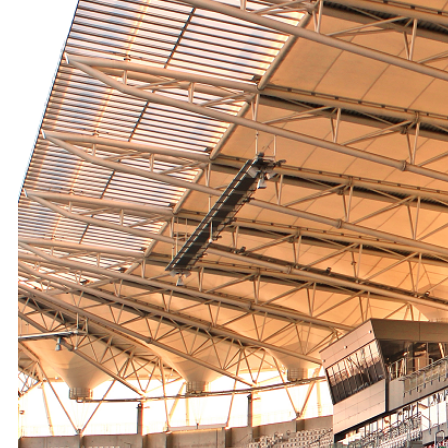
Ochrona dzieci
SKLEP
KU