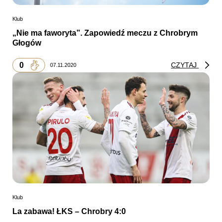
Klub
„Nie ma faworyta”. Zapowiedź meczu z Chrobrym
Głogów
0
CZYTAJ
07.11.2020
Klub
La zabawa! ŁKS – Chrobry 4:0