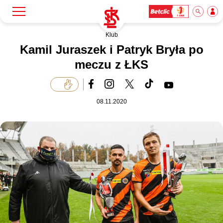
Klub
Szukaj
Klub
Kamil Juraszek i Patryk Bryła po
meczu z ŁKS
Mecze
08.11.2020
Bilety
Akademia
Biznes
Dla mediów