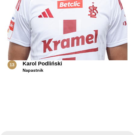
Kibice
Karol Podliński
13
Napastnik
SKLEP
KUP BILET