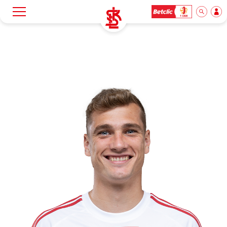
Szukaj
Klub
Mecze
Bilety
Akademia
Biznes
Dla mediów