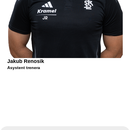
Kibice
Jakub Renosik
Asystent trenera
SKLEP
KUP BILET