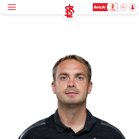
Szukaj
Klub
Mecze
Bilety
Akademia
Biznes
Dla mediów