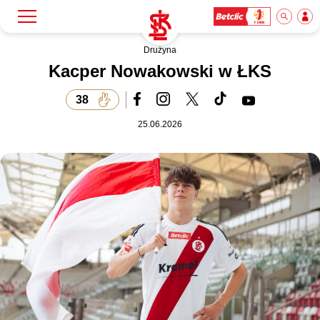
Drużyna
Szukaj
Klub
Kacper Nowakowski w ŁKS
38
Mecze
25.06.2026
Bilety
Akademia
Biznes
Dla mediów