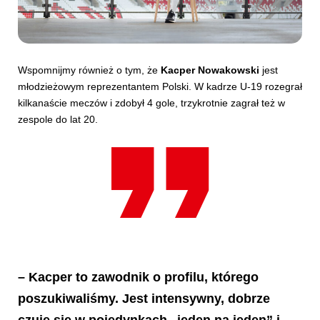
Wspomnijmy również o tym, że
Kacper Nowakowski
jest
młodzieżowym reprezentantem Polski. W kadrze U-19 rozegrał
kilkanaście meczów i zdobył 4 gole, trzykrotnie zagrał też w
zespole do lat 20.
– Kacper to zawodnik o profilu, którego
poszukiwaliśmy. Jest intensywny, dobrze
czuje się w pojedynkach „jeden na jeden” i