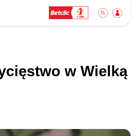
Dla mediów
Kibice
wycięstwo w Wielką
Biuro prasowe
Idę pierwszy raz!
Do pobrania
Wycieczki
Akredytacje
Grupy szkolne
Współpraca
Sektor rodzinny
Wolontariat
Patronite