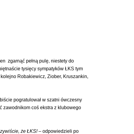
en zgarnąć pełną pulę, niestety do
piętnaście tysięcy sympatyków ŁKS tym
 kolejno Robakiewicz, Ziober, Kruszankin,
obiście pogratulował w szatni ówczesny
ucić zawodnikom coś ekstra z klubowego
zywiście, że ŁKS!
– odpowiedzieli po