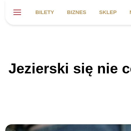
BILETY
BIZNES
SKLEP
Szukaj
Klub
Mecze
B
Jezierski się nie
Informacje ogólne
Kadra
C
Symbole klubu
Aktualności
K
Historia
Terminarz
Kalendarz
Tabela
P
Stadion
Galeria
Sprawozdania
Catering