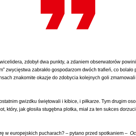
wicelidera, zdobył dwa punkty, a zdaniem obserwatorów powini
” zwycięstwa zabrakło gospodarzom dwóch trafień, co bolało 
ansach znakomite okazje do zdobycia kolejnych goli zmarnowali
statnim gwizdku świętowali i kibice, i piłkarze. Tym drugim os
t, który, jak głosiła stugębna plotka, miał za ten sukces dorz
grę w europejskich pucharach? – pytano przed spotkaniem –
Oc