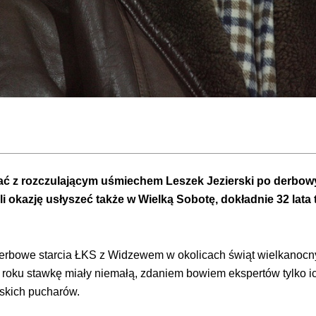
ać z rozczulającym uśmiechem Leszek Jezierski po derbo
i okazję usłyszeć także w Wielką Sobotę, dokładnie 32 lata t
 derbowe starcia ŁKS z Widzewem w okolicach świąt wielkanocny
8 roku stawkę miały niemałą, zdaniem bowiem ekspertów tylko
jskich pucharów.