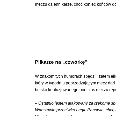
meczu dziennikarze, choć koniec końców do 
Piłkarze na „czwórkę”
W znakomitych humorach spędzili zatem ełka
który w tygodniu poprzedzającym mecz darł 
boisko kontuzjowanego podczas meczu repr
–
Ostatnio jestem atakowany za rzekome sp
Warszawie przeciwko Legii. Panowie, chcę 