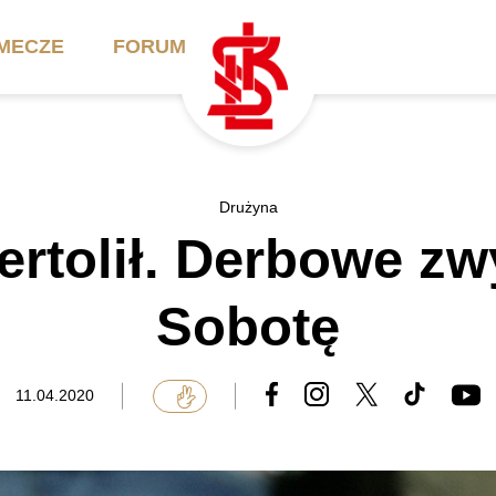
MECZE
FORUM
ilety
Akademia
Biznes
Drużyna
 certolił. Derbowe z
ennik
Aktualności
Bilety VIP/Skybox
arnety
Kadra trenerska
Oferta komercyjna
Sobotę
FAQ
ŁKS II
Ełkaesiacki Klub
Biznesu
unkty sprzedaży
ŁKS III
11.04.2020
Przyjaciel ŁKS
Regulaminy
Drużyny Akademii
Urodziny w Skybox
ŁKS Schools