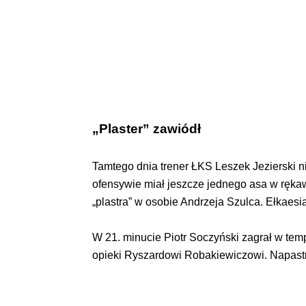
„Plaster” zawiódł
Tamtego dnia trener ŁKS Leszek Jezierski n
ofensywie miał jeszcze jednego asa w rękawi
„plastra” w osobie Andrzeja Szulca. Ełkaesia
W 21. minucie Piotr Soczyński zagrał w tem
opieki Ryszardowi Robakiewiczowi. Napastn