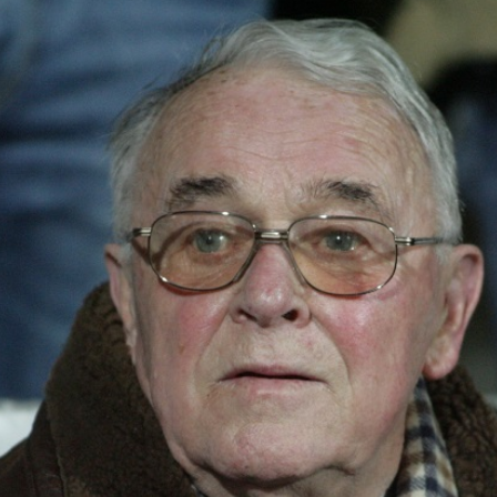
Staże w Akademii ŁKS
Kluby partnerskie
Kontakt
P BILET