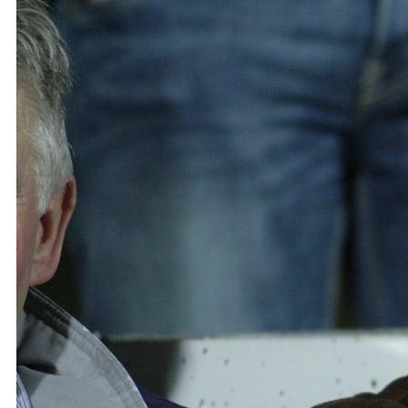
Ochrona dzieci
SKLEP
KU