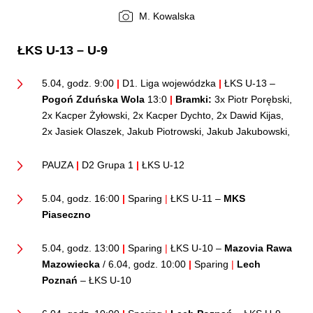
M. Kowalska
ŁKS U-13 – U-9
5.04, godz. 9:00
|
D1. Liga wojewódzka
|
ŁKS U-13 –
Pogoń Zduńska Wola
13:0
|
Bramki:
3x Piotr Porębski,
2x Kacper Żyłowski, 2x Kacper Dychto, 2x Dawid Kijas,
2x Jasiek Olaszek, Jakub Piotrowski, Jakub Jakubowski,
PAUZA
|
D2 Grupa 1
|
ŁKS U-12
5.04, godz. 16:00
|
Sparing
|
ŁKS U-11 –
MKS
Piaseczno
5.04, godz. 13:00
|
Sparing
|
ŁKS U-10 –
Mazovia Rawa
Mazowiecka
/ 6.04, godz. 10:00
|
Sparing
|
Lech
Poznań
– ŁKS U-10