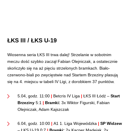
ŁKS III / ŁKS U-19
Wiosenna seria ŁKS III trwa dalej! Strzelanie w sobotnim
meczu dość szybko zaczął Fabian Olejniczak, a ostatecznie
skończyło się na aż pięciu strzelonych bramkach. Biało-
czerwono-biali po zwycięstwie nad Startem Brzeziny plasują
się na 4. miejscu w tabeli IV Ligi, z dorobkiem 37 punktów.
5.04, godz. 11:00
|
Betcris IV Liga
|
ŁKS III Łódź –
Start
Brzeziny
5:1
|
Bramki:
3x Wiktor Figurski, Fabian
Olejniczak, Adam Kajszczak
6.04, godz. 10:00
|
A1 1. Liga Wojewódzka
|
SP Widzew
– ŁKS U-19 0:7
|
Bramki:
2x Kacper Madejak, 2x