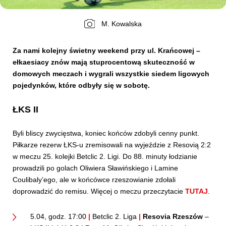
M. Kowalska
Kibice
Za nami kolejny świetny weekend przy ul. Krańcowej –
ełkaesiacy znów mają stuprocentową skuteczność w
domowych meczach i wygrali wszystkie siedem ligowych
pojedynków, które odbyły się w sobotę.
ŁKS II
Byli bliscy zwycięstwa, koniec końców zdobyli cenny punkt.
SKLEP
KUP BILET
Piłkarze rezerw ŁKS-u zremisowali na wyjeździe z Resovią 2:2
w meczu 25. kolejki Betclic 2. Ligi. Do 88. minuty łodzianie
prowadzili po golach Oliwiera Sławińskiego i Lamine
Coulibaly’ego, ale w końcówce rzeszowianie zdołali
doprowadzić do remisu. Więcej o meczu przeczytacie
TUTAJ
.
5.04, godz. 17:00
|
Betclic 2. Liga
|
Resovia Rzeszów
–