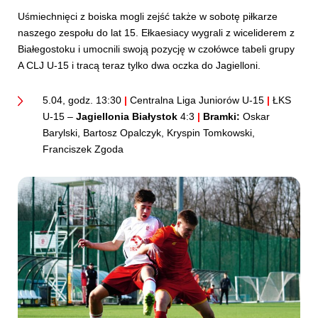
Uśmiechnięci z boiska mogli zejść także w sobotę piłkarze
naszego zespołu do lat 15. Ełkaesiacy wygrali z wiceliderem z
Białegostoku i umocnili swoją pozycję w czołówce tabeli grupy
A CLJ U-15 i tracą teraz tylko dwa oczka do Jagielloni.
5.04, godz. 13:30
|
Centralna Liga Juniorów U-15
|
ŁKS
U-15 –
Jagiellonia Białystok
4:3
|
Bramki:
Oskar
Barylski, Bartosz Opalczyk, Kryspin Tomkowski,
Franciszek Zgoda