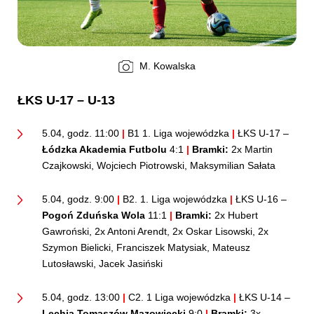
M. Kowalska
ŁKS U-17 – U-13
5.04, godz. 11:00
|
B1 1. Liga wojewódzka
|
ŁKS U-17 –
Łódzka Akademia Futbolu
4:1
|
Bramki:
2x Martin
Czajkowski, Wojciech Piotrowski, Maksymilian Sałata
5.04, godz. 9:00
|
B2. 1. Liga wojewódzka
|
ŁKS U-16 –
Pogoń Zduńska Wola
11:1
|
Bramki:
2x Hubert
Gawroński, 2x Antoni Arendt, 2x Oskar Lisowski, 2x
Szymon Bielicki, Franciszek Matysiak, Mateusz
Lutosławski, Jacek Jasiński
5.04, godz. 13:00
|
C2. 1 Liga wojewódzka
|
ŁKS U-14 –
Lechia Tomaszów Mazowiecki
9:0
|
Bramki:
3x