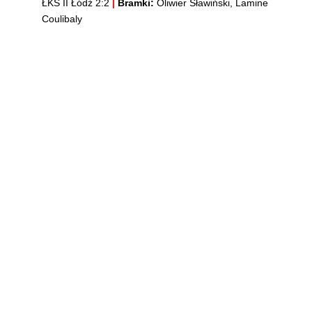
ŁKS II Łódź 2:2
|
Bramki:
Oliwier Sławiński, Lamine
Coulibaly