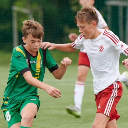
Staże w Akademii ŁKS
Kluby partnerskie
Kontakt
P BILET