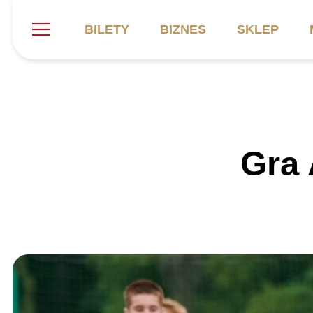
BILETY
BIZNES
SKLEP
Szukaj
Klub
Mecze
B
Gra 
Informacje ogólne
Kadra
C
Symbole klubu
Aktualności
K
Historia
Terminarz
Kalendarz
Tabela
P
Stadion
Galeria
Sprawozdania
Catering