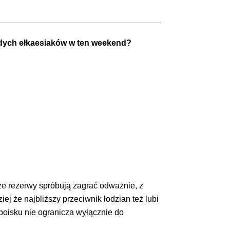
odych ełkaesiaków w ten weekend?
ze rezerwy spróbują zagrać odważnie, z
j że najbliższy przeciwnik łodzian też lubi
 boisku nie ogranicza wyłącznie do