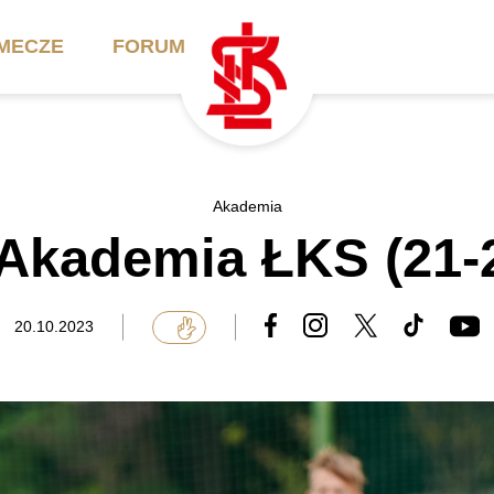
MECZE
FORUM
ilety
Akademia
Biznes
Akademia
Akademia ŁKS (21-
ennik
Aktualności
Bilety VIP/Skybox
arnety
Kadra trenerska
Oferta komercyjna
20.10.2023
FAQ
ŁKS II
Ełkaesiacki Klub
Biznesu
unkty sprzedaży
ŁKS III
Przyjaciel ŁKS
Regulaminy
Drużyny Akademii
Urodziny w Skybox
ŁKS Schools