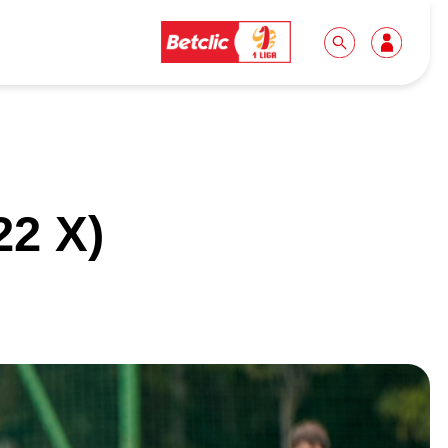
Dla mediów
Kibice
22 X)
Biuro prasowe
Idę pierwszy raz!
Do pobrania
Wycieczki
Akredytacje
Grupy szkolne
Współpraca
Sektor rodzinny
Wolontariat
Patronite