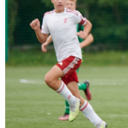
Ochrona dzieci
SKLEP
KU