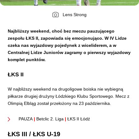
Lens Strong
Kibice
Najbliższy weekend, choć bez meczu pauzującego
zespołu ŁKS II, zapowiada się emocjonująco. W IV Lidze
czeka nas wyjazdowy pojedynek z wiceliderem, a w
Centralnej Lidze Juniorów zagramy o pierwszy wyjazdowy
komplet punktów.
ŁKS II
SKLEP
KUP BILET
W najbliższy weekend na drugoligowe boiska nie wybiegną
piłkarze drugiej drużyny Łódzkiego Klubu Sportowego. Mecz z
Olimpią Elbląg został przełożony na 23 października.
PAUZA
|
Betclic 2. Liga
|
ŁKS II Łódź
ŁKS III / ŁKS U-19