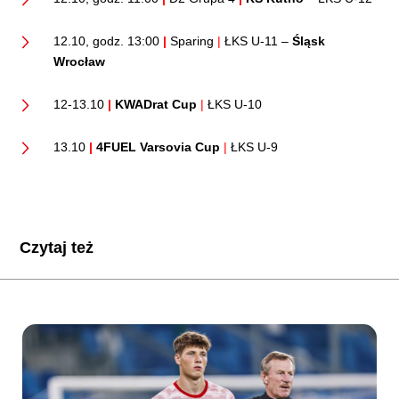
12.10, godz. 13:00
|
Sparing
|
ŁKS U-11 –
Śląsk
Wrocław
12-13.10
|
KWADrat Cup
|
ŁKS U-10
13.10
|
4FUEL Varsovia Cup
|
ŁKS U-9
Czytaj też