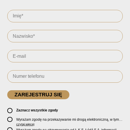
Zaznacz wszystkie zgody
Wyrażam zgodę na przekazywanie mi drogą elektroniczną, w tym
pocztą e-mail, oficjalnego newslettera oraz informacji o zniżkach,
czytaj więcej
promocjach, nowościach, biletach, karnetach, ofercie sklepu U2
Wyrażam zgodę na otrzymywanie od Ł.K.S. Łódź S.A. informacji