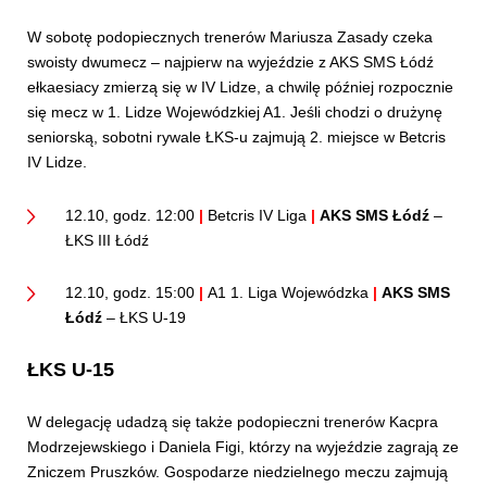
W sobotę podopiecznych trenerów Mariusza Zasady czeka
swoisty dwumecz – najpierw na wyjeździe z AKS SMS Łódź
ełkaesiacy zmierzą się w IV Lidze, a chwilę później rozpocznie
się mecz w 1. Lidze Wojewódzkiej A1. Jeśli chodzi o drużynę
seniorską, sobotni rywale ŁKS-u zajmują 2. miejsce w Betcris
IV Lidze.
12.10, godz. 12:00
|
Betcris IV Liga
|
AKS SMS Łódź
–
ŁKS III Łódź
12.10, godz. 15:00
|
A1 1. Liga Wojewódzka
|
AKS SMS
Łódź
– ŁKS U-19
ŁKS U-15
W delegację udadzą się także podopieczni trenerów Kacpra
Modrzejewskiego i Daniela Figi, którzy na wyjeździe zagrają ze
Zniczem Pruszków. Gospodarze niedzielnego meczu zajmują