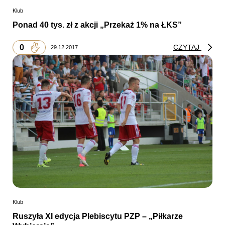
Klub
Ponad 40 tys. zł z akcji „Przekaż 1% na ŁKS”
0
CZYTAJ
29.12.2017
Klub
Ruszyła XI edycja Plebiscytu PZP – „Piłkarze