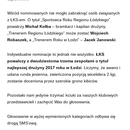
Wśród nominowanych nie mogło zabraknąć osób związanych
z ŁKS-em. O tytuł „Sportowca Roku Regionu Łódzkiego”
powalczy
Michał Kołba
– bramkarz i kapitan drużyny,
„Trenerem Regionu Łódzkiego” może zostać
Wojciech
Robaszek,
a „Trenerem Roku w Łodzi” –
Jacek Janowski
.
Indywidualne nominacje to jednak nie wszystko.
ŁKS
powalczy z dwudziestoma trzema zespołami o tytuł
najlepszej drużyny 2017 roku w Łodzi
. Liczymy, że awans i
udana runda jesienna, zwieńczona pozycją wicelidera 2 ligi,
zostanie doceniona przez szerokie grono kibiców.
Pozostało nam jedynie trzymać kciuki za naszych klubowych
przedstawicieli i zachęcić Was do głosowania.
Głosowanie w wyżej wymienionych kategoriach odbywa się
drogą SMS’ową: