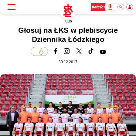
Klub
Szukaj
Klub
Głosuj na ŁKS w plebiscycie
Dziennika Łódzkiego
Mecze
30.12.2017
Bilety
Akademia
Biznes
Dla mediów