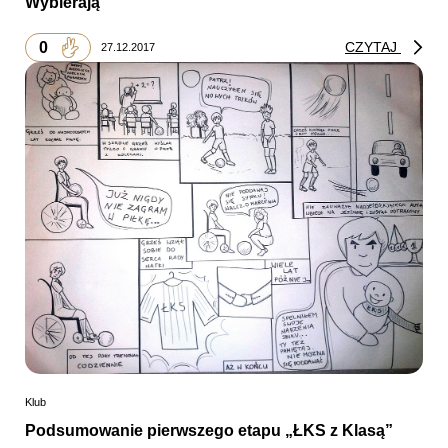
Wybierają”
0
CZYTAJ
27.12.2017
Klub
Podsumowanie pierwszego etapu „ŁKS z Klasą”