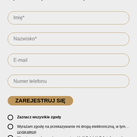
Zaznacz wszystkie zgody
Wyrażam zgodę na przekazywanie mi drogą elektroniczną, w tym
pocztą e-mail, oficjalnego newslettera oraz informacji o zniżkach,
czytaj więcej