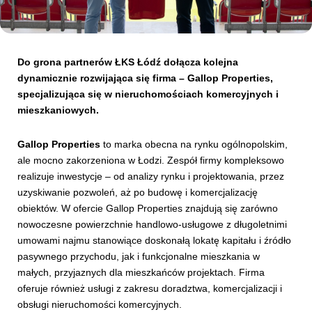
Kibice
Do grona partnerów ŁKS Łódź dołącza kolejna
dynamicznie rozwijająca się firma – Gallop Properties,
specjalizująca się w nieruchomościach komercyjnych i
mieszkaniowych.
Gallop Properties
to marka obecna na rynku ogólnopolskim,
ale mocno zakorzeniona w Łodzi. Zespół firmy kompleksowo
realizuje inwestycje – od analizy rynku i projektowania, przez
uzyskiwanie pozwoleń, aż po budowę i komercjalizację
SKLEP
KUP BILET
obiektów. W ofercie Gallop Properties znajdują się zarówno
nowoczesne powierzchnie handlowo-usługowe z długoletnimi
umowami najmu stanowiące doskonałą lokatę kapitału i źródło
pasywnego przychodu, jak i funkcjonalne mieszkania w
małych, przyjaznych dla mieszkańców projektach. Firma
oferuje również usługi z zakresu doradztwa, komercjalizacji i
obsługi nieruchomości komercyjnych.