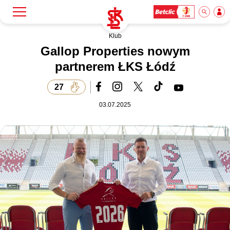
Klub
Szukaj
Klub
Gallop Properties nowym
partnerem ŁKS Łódź
Mecze
27
03.07.2025
Bilety
Akademia
Biznes
Dla mediów