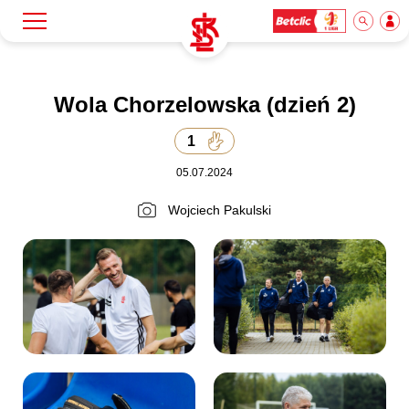
Szukaj
Klub
Wola Chorzelowska (dzień 2)
1
Mecze
05.07.2024
Bilety
Wojciech Pakulski
Akademia
Biznes
Dla mediów