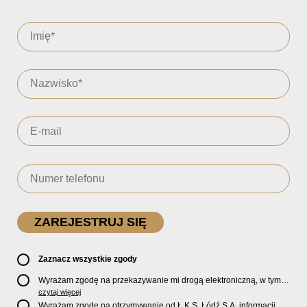
Zaznacz wszystkie zgody
Wyrażam zgodę na przekazywanie mi drogą elektroniczną, w tym
pocztą e-mail, oficjalnego newslettera oraz informacji o zniżkach,
czytaj więcej
promocjach, nowościach, biletach, karnetach, ofercie sklepu U2
Wyrażam zgodę na otrzymywanie od Ł.K.S. Łódź S.A. informacji