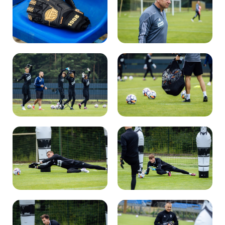
Kibice
SKLEP
KUP BILET