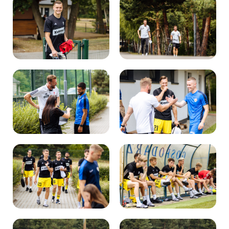
Kibice
SKLEP
KUP BILET