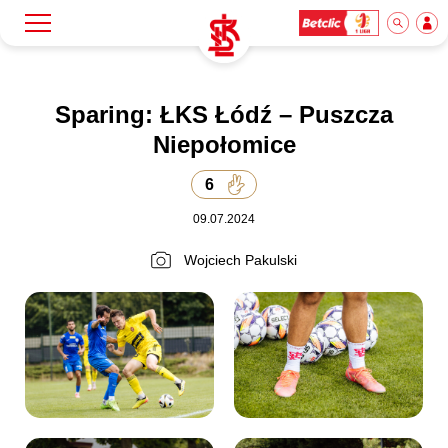
Szukaj
Klub
Sparing: ŁKS Łódź – Puszcza
Niepołomice
Mecze
6
09.07.2024
Bilety
Wojciech Pakulski
Akademia
Biznes
Dla mediów