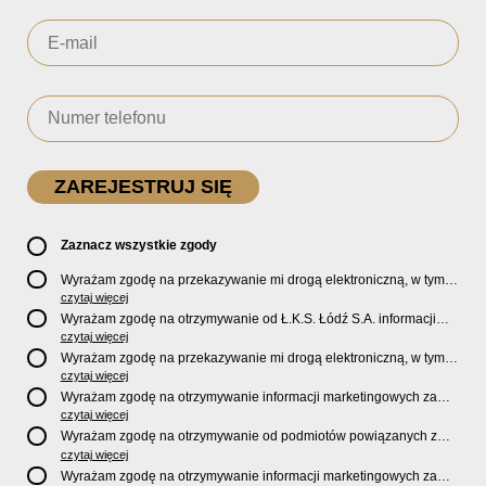
Zaznacz wszystkie zgody
Wyrażam zgodę na przekazywanie mi drogą elektroniczną, w tym
pocztą e-mail, oficjalnego newslettera oraz informacji o zniżkach,
czytaj więcej
promocjach, nowościach, biletach, karnetach, ofercie sklepu U2
Wyrażam zgodę na otrzymywanie od Ł.K.S. Łódź S.A. informacji
Store oraz serwisu bilety.lkslodz.pl i innych produktach oraz
marketingowych dotyczących działalności spółki, ofert, wydarzeń i
czytaj więcej
usługach oferowanych przez Ł.K.S. Łódź S.A.
produktów za pośrednictwem wiadomości SMS oraz połączeń
Wyrażam zgodę na przekazywanie mi drogą elektroniczną, w tym
telefonicznych.
pocztą e-mail, informacji handlowych i marketingowych o
czytaj więcej
produktach, usługach i działalności
Sponsorów i Partnerów
Ł.K.S.
Wyrażam zgodę na otrzymywanie informacji marketingowych za
Łódź S.A.
pośrednictwem wiadomości SMS oraz połączeń telefonicznych
czytaj więcej
od
Sponsorów i Partnerów
Ł.K.S. Łódź S.A.
Wyrażam zgodę na otrzymywanie od podmiotów powiązanych z
Ł.K.S. Łódź S.A., tj. Fundacji ŁKS oraz Sport Catering sp. z
czytaj więcej
o.o. informacji marketingowych oraz informacji handlowych o
Wyrażam zgodę na otrzymywanie informacji marketingowych za