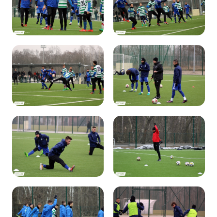
Kibice
SKLEP
KUP BILET