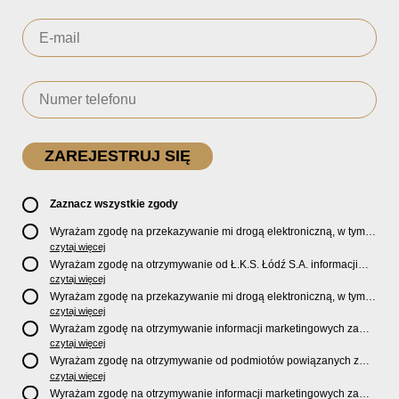
Zaznacz wszystkie zgody
Wyrażam zgodę na przekazywanie mi drogą elektroniczną, w tym
pocztą e-mail, oficjalnego newslettera oraz informacji o zniżkach,
czytaj więcej
promocjach, nowościach, biletach, karnetach, ofercie sklepu U2
Wyrażam zgodę na otrzymywanie od Ł.K.S. Łódź S.A. informacji
Store oraz serwisu bilety.lkslodz.pl i innych produktach oraz
marketingowych dotyczących działalności spółki, ofert, wydarzeń i
czytaj więcej
usługach oferowanych przez Ł.K.S. Łódź S.A.
produktów za pośrednictwem wiadomości SMS oraz połączeń
Wyrażam zgodę na przekazywanie mi drogą elektroniczną, w tym
telefonicznych.
pocztą e-mail, informacji handlowych i marketingowych o
czytaj więcej
produktach, usługach i działalności
Sponsorów i Partnerów
Ł.K.S.
Wyrażam zgodę na otrzymywanie informacji marketingowych za
Łódź S.A.
pośrednictwem wiadomości SMS oraz połączeń telefonicznych
czytaj więcej
od
Sponsorów i Partnerów
Ł.K.S. Łódź S.A.
Wyrażam zgodę na otrzymywanie od podmiotów powiązanych z
Ł.K.S. Łódź S.A., tj. Fundacji ŁKS oraz Sport Catering sp. z
czytaj więcej
o.o. informacji marketingowych oraz informacji handlowych o
Wyrażam zgodę na otrzymywanie informacji marketingowych za