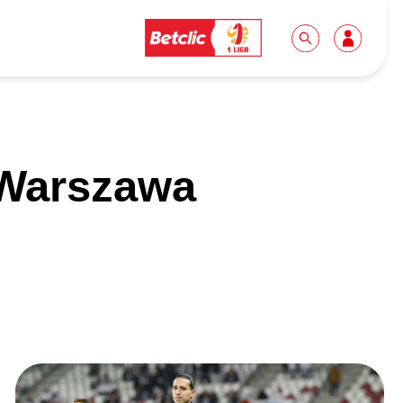
Dla mediów
Kibice
 Warszawa
Biuro prasowe
Idę pierwszy raz!
Do pobrania
Wycieczki
Akredytacje
Grupy szkolne
Współpraca
Sektor rodzinny
Wolontariat
Patronite