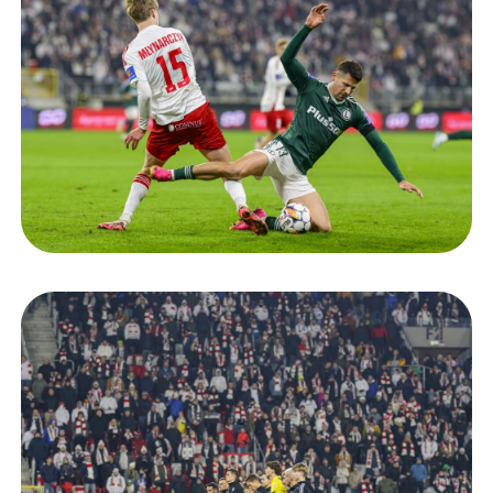
Staże w Akademii ŁKS
Kluby partnerskie
Kontakt
P BILET