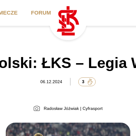
MECZE
FORUM
ilety
Akademia
Biznes
olski: ŁKS – Legia
ennik
Aktualności
Bilety VIP/Skybox
arnety
Kadra trenerska
Oferta komercyjna
06.12.2024
3
FAQ
ŁKS II
Ełkaesiacki Klub
Biznesu
unkty sprzedaży
ŁKS III
Radosław Jóźwiak | Cyfrasport
Przyjaciel ŁKS
Regulaminy
Drużyny Akademii
Urodziny w Skybox
ŁKS Schools