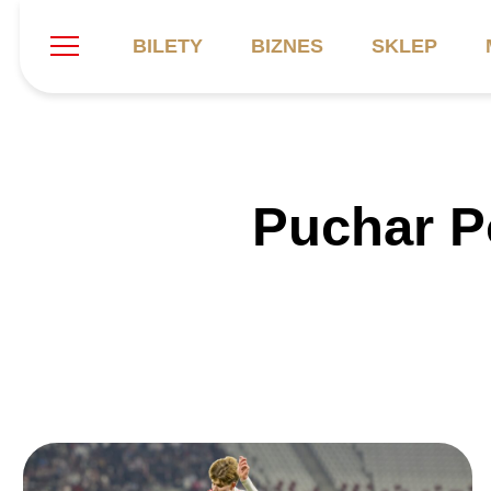
BILETY
BIZNES
SKLEP
Szukaj
Klub
Mecze
B
Puchar P
Informacje ogólne
Kadra
C
Symbole klubu
Aktualności
K
Historia
Terminarz
Kalendarz
Tabela
P
Stadion
Galeria
Sprawozdania
Catering