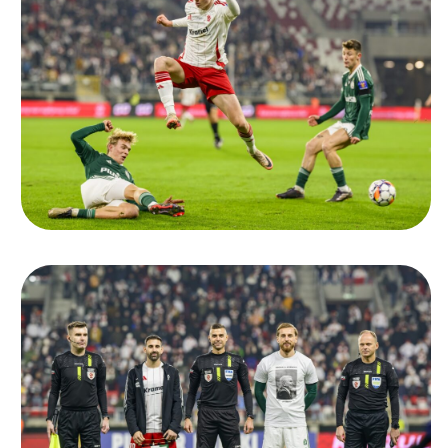
Ochrona dzieci
SKLEP
KU