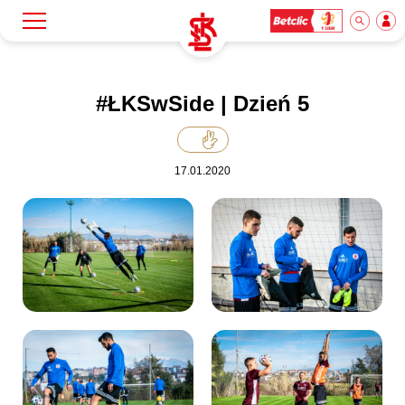
Szukaj
Klub
#ŁKSwSide | Dzień 5
Mecze
17.01.2020
Bilety
Akademia
Biznes
Dla mediów