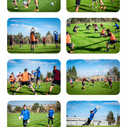
Kibice
SKLEP
KUP BILET