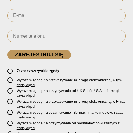
Zaznacz wszystkie zgody
Wyrażam zgodę na przekazywanie mi drogą elektroniczną, w tym
pocztą e-mail, oficjalnego newslettera oraz informacji o zniżkach,
czytaj więcej
promocjach, nowościach, biletach, karnetach, ofercie sklepu U2
Wyrażam zgodę na otrzymywanie od Ł.K.S. Łódź S.A. informacji
Store oraz serwisu bilety.lkslodz.pl i innych produktach oraz
marketingowych dotyczących działalności spółki, ofert, wydarzeń i
czytaj więcej
usługach oferowanych przez Ł.K.S. Łódź S.A.
produktów za pośrednictwem wiadomości SMS oraz połączeń
Wyrażam zgodę na przekazywanie mi drogą elektroniczną, w tym
telefonicznych.
pocztą e-mail, informacji handlowych i marketingowych o
czytaj więcej
produktach, usługach i działalności
Sponsorów i Partnerów
Ł.K.S.
Wyrażam zgodę na otrzymywanie informacji marketingowych za
Łódź S.A.
pośrednictwem wiadomości SMS oraz połączeń telefonicznych
czytaj więcej
od
Sponsorów i Partnerów
Ł.K.S. Łódź S.A.
Wyrażam zgodę na otrzymywanie od podmiotów powiązanych z
Ł.K.S. Łódź S.A., tj. Fundacji ŁKS oraz Sport Catering sp. z
czytaj więcej