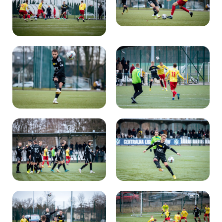
Kibice
SKLEP
KUP BILET