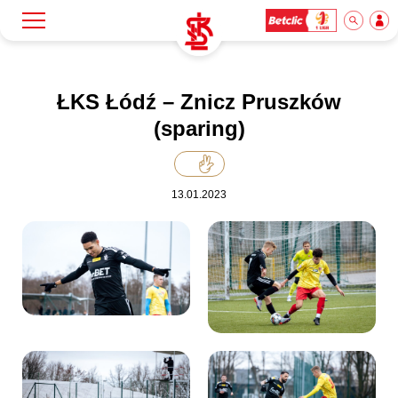
Szukaj
Klub
ŁKS Łódź – Znicz Pruszków
(sparing)
Mecze
13.01.2023
Bilety
Akademia
Biznes
Dla mediów