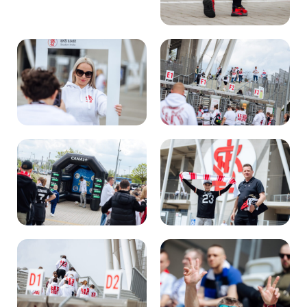
Kibice
SKLEP
KUP BILET