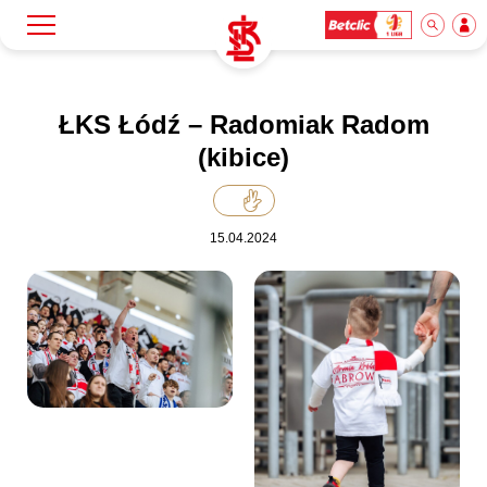
Szukaj
Klub
ŁKS Łódź – Radomiak Radom
(kibice)
Mecze
15.04.2024
Bilety
Akademia
Biznes
Dla mediów