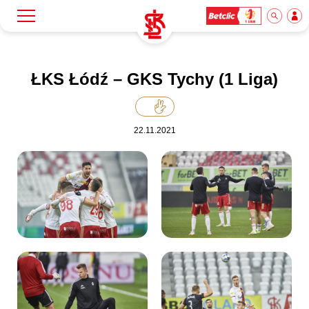
Szukaj
Klub
ŁKS Łódź – GKS Tychy (1 Liga)
Mecze
22.11.2021
Bilety
Akademia
Biznes
Dla mediów