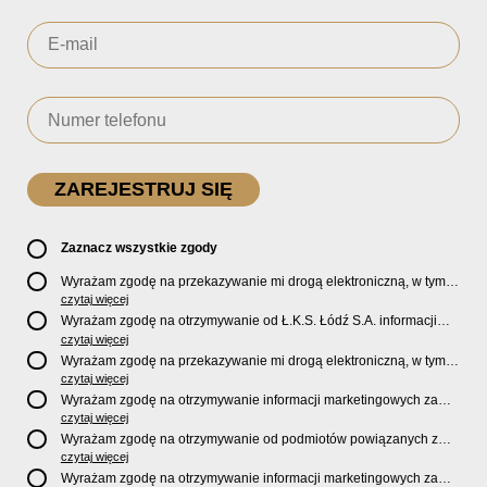
Zaznacz wszystkie zgody
Wyrażam zgodę na przekazywanie mi drogą elektroniczną, w tym
pocztą e-mail, oficjalnego newslettera oraz informacji o zniżkach,
czytaj więcej
promocjach, nowościach, biletach, karnetach, ofercie sklepu U2
Wyrażam zgodę na otrzymywanie od Ł.K.S. Łódź S.A. informacji
Store oraz serwisu bilety.lkslodz.pl i innych produktach oraz
marketingowych dotyczących działalności spółki, ofert, wydarzeń i
czytaj więcej
usługach oferowanych przez Ł.K.S. Łódź S.A.
produktów za pośrednictwem wiadomości SMS oraz połączeń
Wyrażam zgodę na przekazywanie mi drogą elektroniczną, w tym
telefonicznych.
pocztą e-mail, informacji handlowych i marketingowych o
czytaj więcej
produktach, usługach i działalności
Sponsorów i Partnerów
Ł.K.S.
Wyrażam zgodę na otrzymywanie informacji marketingowych za
Łódź S.A.
pośrednictwem wiadomości SMS oraz połączeń telefonicznych
czytaj więcej
od
Sponsorów i Partnerów
Ł.K.S. Łódź S.A.
Wyrażam zgodę na otrzymywanie od podmiotów powiązanych z
Ł.K.S. Łódź S.A., tj. Fundacji ŁKS oraz Sport Catering sp. z
czytaj więcej
o.o. informacji marketingowych oraz informacji handlowych o
Wyrażam zgodę na otrzymywanie informacji marketingowych za