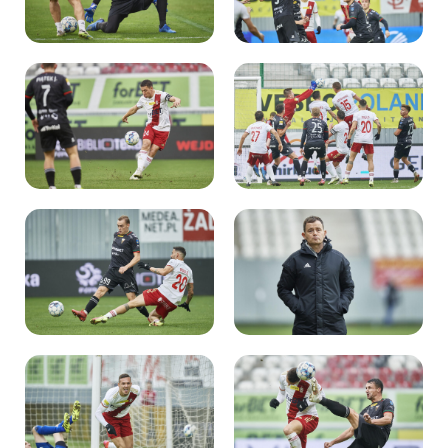
Kibice
SKLEP
KUP BILET