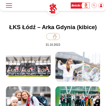
Szukaj
Klub
ŁKS Łódź – Arka Gdynia (kibice)
Mecze
31.10.2022
Bilety
Akademia
Biznes
Dla mediów