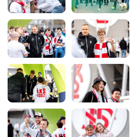
Kibice
SKLEP
KUP BILET