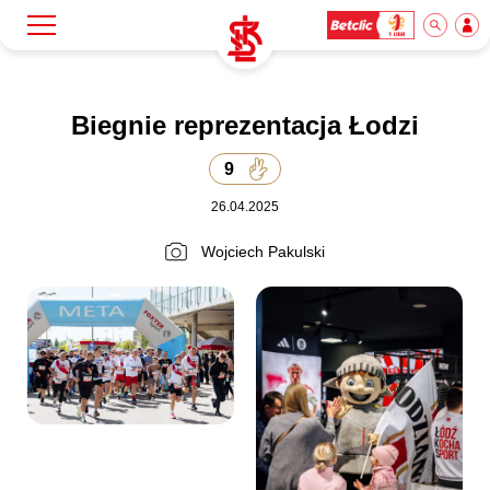
Szukaj
Klub
Biegnie reprezentacja Łodzi
9
Mecze
26.04.2025
Bilety
Wojciech Pakulski
Akademia
Biznes
Dla mediów