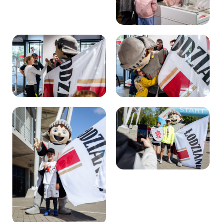
Kibice
SKLEP
KUP BILET