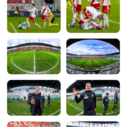
Kibice
SKLEP
KUP BILET