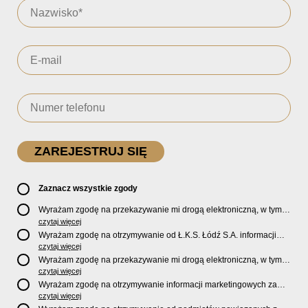
Zaznacz wszystkie zgody
Wyrażam zgodę na przekazywanie mi drogą elektroniczną, w tym
pocztą e-mail, oficjalnego newslettera oraz informacji o zniżkach,
czytaj więcej
promocjach, nowościach, biletach, karnetach, ofercie sklepu U2
Wyrażam zgodę na otrzymywanie od Ł.K.S. Łódź S.A. informacji
Store oraz serwisu bilety.lkslodz.pl i innych produktach oraz
marketingowych dotyczących działalności spółki, ofert, wydarzeń i
czytaj więcej
usługach oferowanych przez Ł.K.S. Łódź S.A.
produktów za pośrednictwem wiadomości SMS oraz połączeń
Wyrażam zgodę na przekazywanie mi drogą elektroniczną, w tym
telefonicznych.
pocztą e-mail, informacji handlowych i marketingowych o
czytaj więcej
produktach, usługach i działalności
Sponsorów i Partnerów
Ł.K.S.
Wyrażam zgodę na otrzymywanie informacji marketingowych za
Łódź S.A.
pośrednictwem wiadomości SMS oraz połączeń telefonicznych
czytaj więcej