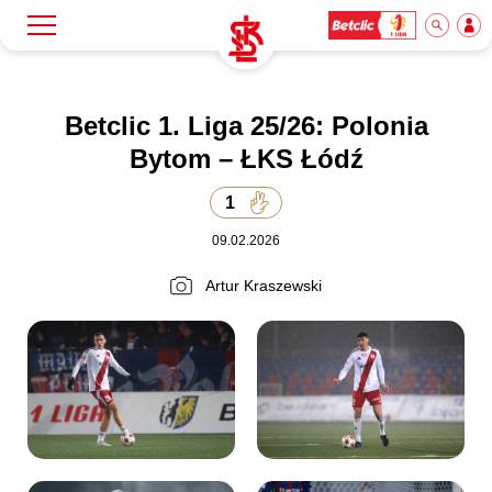
Szukaj
Klub
Betclic 1. Liga 25/26: Polonia
Bytom – ŁKS Łódź
Mecze
1
09.02.2026
Bilety
Artur Kraszewski
Akademia
Biznes
Dla mediów