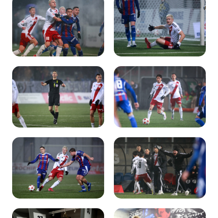
Kibice
SKLEP
KUP BILET