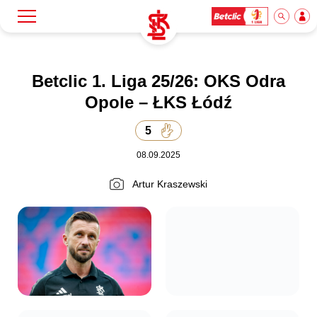
Szukaj
Klub
Betclic 1. Liga 25/26: OKS Odra
Opole – ŁKS Łódź
Mecze
5
08.09.2025
Bilety
Artur Kraszewski
Akademia
Biznes
Dla mediów