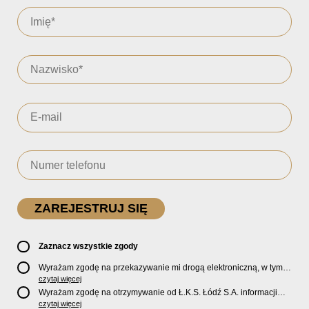
Zaznacz wszystkie zgody
Wyrażam zgodę na przekazywanie mi drogą elektroniczną, w tym
pocztą e-mail, oficjalnego newslettera oraz informacji o zniżkach,
czytaj więcej
promocjach, nowościach, biletach, karnetach, ofercie sklepu U2
Wyrażam zgodę na otrzymywanie od Ł.K.S. Łódź S.A. informacji
Store oraz serwisu bilety.lkslodz.pl i innych produktach oraz
marketingowych dotyczących działalności spółki, ofert, wydarzeń i
czytaj więcej