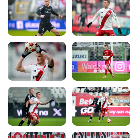
Kibice
SKLEP
KUP BILET