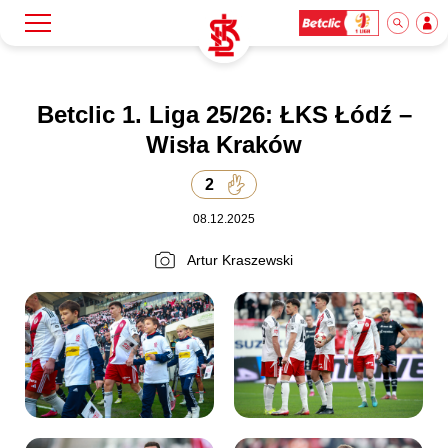
Szukaj
Klub
Betclic 1. Liga 25/26: ŁKS Łódź –
Wisła Kraków
Mecze
2
08.12.2025
Bilety
Artur Kraszewski
Akademia
Biznes
Dla mediów