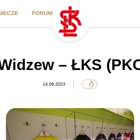
MECZE
FORUM
ilety
Akademia
Biznes
: Widzew – ŁKS (PKO
ennik
Aktualności
Bilety VIP/Skybox
arnety
Kadra trenerska
Oferta komercyjna
14.08.2023
FAQ
ŁKS II
Ełkaesiacki Klub
Biznesu
unkty sprzedaży
ŁKS III
Przyjaciel ŁKS
Regulaminy
Drużyny Akademii
Urodziny w Skybox
ŁKS Schools