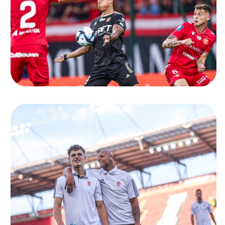
Ochrona dzieci
SKLEP
KU