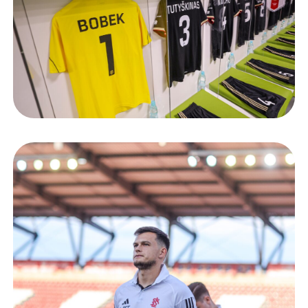
Staże w Akademii ŁKS
Kluby partnerskie
Kontakt
P BILET