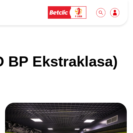
Dla mediów
Kibice
 BP Ekstraklasa)
Biuro prasowe
Idę pierwszy raz!
Do pobrania
Wycieczki
Akredytacje
Grupy szkolne
Współpraca
Sektor rodzinny
Wolontariat
Patronite