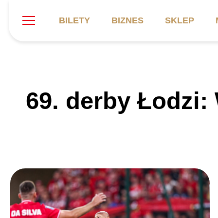
BILETY
BIZNES
SKLEP
Szukaj
Klub
Mecze
B
69. derby Łodzi
Informacje ogólne
Kadra
C
Symbole klubu
Aktualności
K
Historia
Terminarz
Kalendarz
Tabela
P
Stadion
Galeria
Sprawozdania
Catering