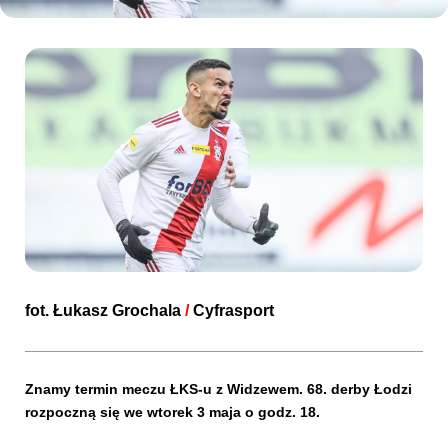
Kibice
SKLEP
KUP BILET
fot.
Łukasz Grochala
/
Cyfrasport
Znamy termin meczu ŁKS-u z Widzewem. 68. derby Łodzi
rozpoczną się we wtorek 3 maja o godz. 18.