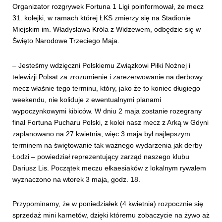
Organizator rozgrywek Fortuna 1 Ligi poinformował, że mecz
31. kolejki, w ramach której ŁKS zmierzy się na Stadionie
Miejskim im. Władysława Króla z Widzewem, odbędzie się w
Święto Narodowe Trzeciego Maja.
– Jesteśmy wdzięczni Polskiemu Związkowi Piłki Nożnej i
telewizji Polsat za zrozumienie i zarezerwowanie na derbowy
mecz właśnie tego terminu, który, jako że to koniec długiego
weekendu, nie koliduje z ewentualnymi planami
wypoczynkowymi kibiców. W dniu 2 maja zostanie rozegrany
finał Fortuna Pucharu Polski, z kolei nasz mecz z Arką w Gdyni
zaplanowano na 27 kwietnia, więc 3 maja był najlepszym
terminem na świętowanie tak ważnego wydarzenia jak derby
Łodzi – powiedział reprezentujący zarząd naszego klubu
Dariusz Lis. Początek meczu ełkaesiaków z lokalnym rywalem
wyznaczono na wtorek 3 maja, godz. 18.
Przypominamy, że w poniedziałek (4 kwietnia) rozpocznie się
sprzedaż mini karnetów, dzięki któremu zobaczycie na żywo aż