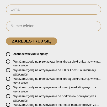
Zaznacz wszystkie zgody
Wyrażam zgodę na przekazywanie mi drogą elektroniczną, w tym
pocztą e-mail, oficjalnego newslettera oraz informacji o zniżkach,
czytaj więcej
promocjach, nowościach, biletach, karnetach, ofercie sklepu U2
Wyrażam zgodę na otrzymywanie od Ł.K.S. Łódź S.A. informacji
Store oraz serwisu bilety.lkslodz.pl i innych produktach oraz
marketingowych dotyczących działalności spółki, ofert, wydarzeń i
czytaj więcej
usługach oferowanych przez Ł.K.S. Łódź S.A.
produktów za pośrednictwem wiadomości SMS oraz połączeń
Wyrażam zgodę na przekazywanie mi drogą elektroniczną, w tym
telefonicznych.
pocztą e-mail, informacji handlowych i marketingowych o
czytaj więcej
produktach, usługach i działalności
Sponsorów i Partnerów
Ł.K.S.
Wyrażam zgodę na otrzymywanie informacji marketingowych za
Łódź S.A.
pośrednictwem wiadomości SMS oraz połączeń telefonicznych
czytaj więcej
od
Sponsorów i Partnerów
Ł.K.S. Łódź S.A.
Wyrażam zgodę na otrzymywanie od podmiotów powiązanych z
Ł.K.S. Łódź S.A., tj. Fundacji ŁKS oraz Sport Catering sp. z
czytaj więcej
o.o. informacji marketingowych oraz informacji handlowych o
Wyrażam zgodę na otrzymywanie informacji marketingowych za