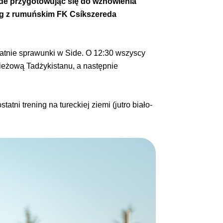
ide przygotowując się do wznowienia
ring z rumuńskim FK Csíkszereda
tatnie sprawunki w Side. O 12:30 wszyscy
ieżową Tadżykistanu, a następnie
tni trening na tureckiej ziemi (jutro biało-