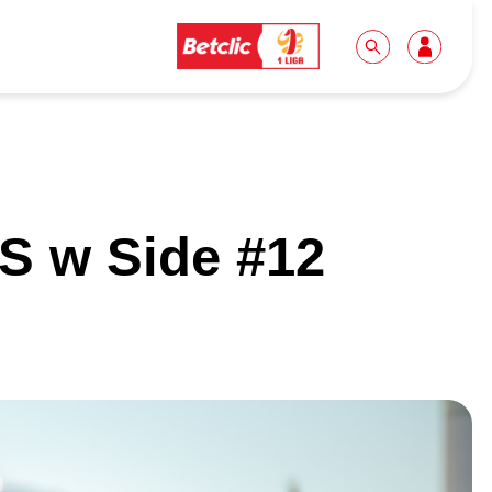
Dla mediów
Kibice
KS w Side #12
Biuro prasowe
Idę pierwszy raz!
Do pobrania
Wycieczki
Akredytacje
Grupy szkolne
Współpraca
Sektor rodzinny
Wolontariat
Patronite