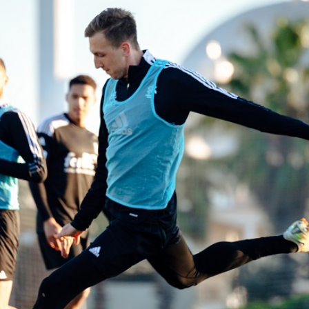
Staże w Akademii ŁKS
Kluby partnerskie
Kontakt
P BILET