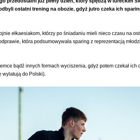
o przedostatni już pełny dzień, który spędzą w tureckim S
 odbyli ostatni trening na obozie, gdyż jutro czeka ich spa
nie ełkaesiakom, którzy po śniadaniu mieli nieco czasu na os
odprawie, która podsumowywała sparing z reprezentacją młodz
emce bądź innych formach wyciszenia, gdyż potem czekał ich osta
 wylatują do Polski).