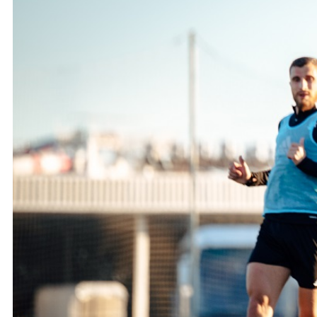
Ochrona dzieci
SKLEP
KU