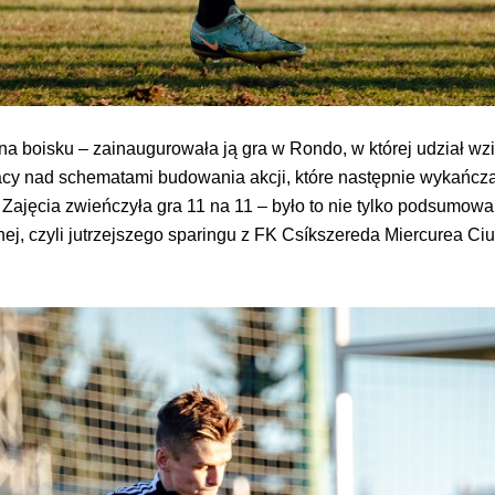
na boisku – zainaugurowała ją gra w Rondo, w której udział wzi
racy nad schematami budowania akcji, które następnie wykańczać
Zajęcia zwieńczyła gra 11 na 11 – było to nie tylko podsumow
ej, czyli jutrzejszego sparingu z FK Csíkszereda Miercurea Ci