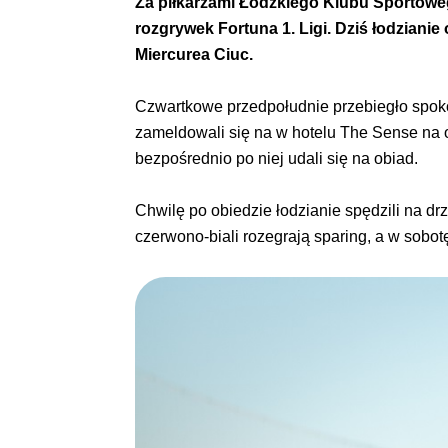
Za piłkarzami Łódzkiego Klubu Sportoweg
rozgrywek Fortuna 1. Ligi. Dziś łodzianie
Miercurea Ciuc.
Czwartkowe przedpołudnie przebiegło spokoj
zameldowali się na w hotelu The Sense na 
bezpośrednio po niej udali się na obiad.
Chwilę po obiedzie łodzianie spędzili na drz
czerwono-biali rozegrają sparing, a w sobotę