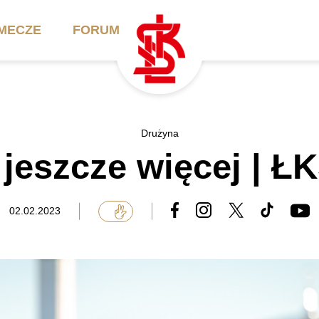
MECZE
FORUM
ilety
Akademia
Biznes
Drużyna
jeszcze więcej | Ł
ennik
Aktualności
Bilety VIP/Skybox
arnety
Kadra trenerska
Oferta komercyjna
02.02.2023
FAQ
ŁKS II
Ełkaesiacki Klub
Biznesu
unkty sprzedaży
ŁKS III
Przyjaciel ŁKS
Regulaminy
Drużyny Akademii
Urodziny w Skybox
ŁKS Schools