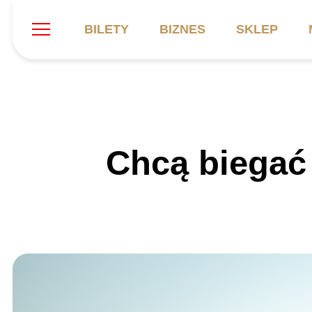
BILETY
BIZNES
SKLEP
Szukaj
Klub
Mecze
B
Chcą biegać 
Informacje ogólne
Kadra
C
Symbole klubu
Aktualności
K
Historia
Terminarz
Kalendarz
Tabela
P
Stadion
Galeria
Sprawozdania
Catering