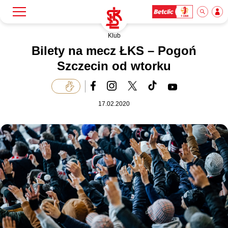
Klub
Szukaj
Klub
Bilety na mecz ŁKS – Pogoń
Szczecin od wtorku
Mecze
17.02.2020
Bilety
Akademia
Biznes
Dla mediów