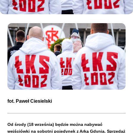
Kibice
SKLEP
KUP BILET
fot.
Paweł Ciesielski
Od środy (18 września) będzie można nabywać
wejściówki na sobotni pojedynek z Arką Gdynia. Sprzedaż