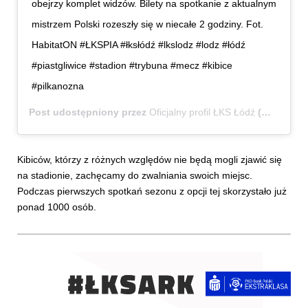
obejrzy komplet widzów. Bilety na spotkanie z aktualnym
mistrzem Polski rozeszły się w niecałe 2 godziny. Fot.
HabitatON #ŁKSPIA #łksłódź #lkslodz #lodz #łódź
#piastgliwice #stadion #trybuna #mecz #kibice
#pilkanozna
Post udostępniony przez
Oficjalny profil ŁKS Łódź
(@lkslodz)
Kibiców, którzy z różnych względów nie będą mogli zjawić się
na stadionie, zachęcamy do zwalniania swoich miejsc.
Podczas pierwszych spotkań sezonu z opcji tej skorzystało już
ponad 1000 osób.