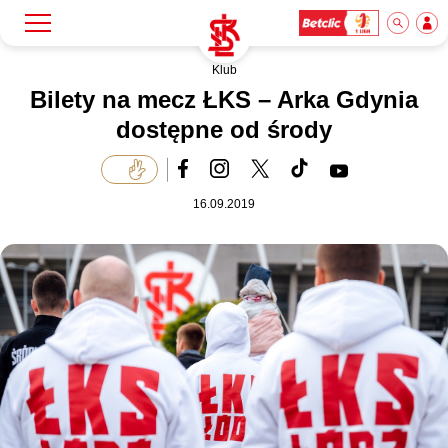
Klub
Szukaj
Klub
Bilety na mecz ŁKS – Arka Gdynia
dostępne od środy
Mecze
16.09.2019
Bilety
Akademia
Biznes
Dla mediów