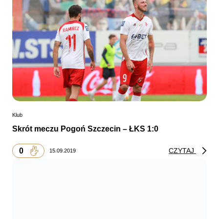
Klub
Skrót meczu Pogoń Szczecin – ŁKS 1:0
0
CZYTAJ
15.09.2019