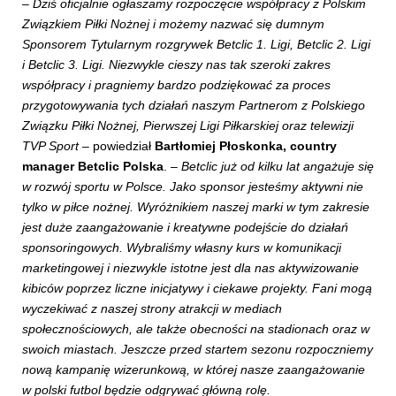
–
Dziś oficjalnie ogłaszamy rozpoczęcie współpracy z Polskim
Związkiem Piłki Nożnej i możemy nazwać się dumnym
Sponsorem Tytularnym rozgrywek Betclic 1. Ligi, Betclic 2. Ligi
i Betclic 3. Ligi. Niezwykle cieszy nas tak szeroki zakres
współpracy i pragniemy bardzo podziękować za proces
przygotowywania tych działań naszym Partnerom z Polskiego
Związku Piłki Nożnej, Pierwszej Ligi Piłkarskiej oraz telewizji
TVP Sport
– powiedział
Bartłomiej Płoskonka, country
manager Betclic Polska
. –
Betclic już od kilku lat angażuje się
w rozwój sportu w Polsce. Jako sponsor jesteśmy aktywni nie
tylko w piłce nożnej. Wyróżnikiem naszej marki w tym zakresie
jest duże zaangażowanie i kreatywne podejście do działań
sponsoringowych. Wybraliśmy własny kurs w komunikacji
marketingowej i niezwykle istotne jest dla nas aktywizowanie
kibiców poprzez liczne inicjatywy i ciekawe projekty. Fani mogą
wyczekiwać z naszej strony atrakcji w mediach
społecznościowych, ale także obecności na stadionach oraz w
swoich miastach. Jeszcze przed startem sezonu rozpoczniemy
nową kampanię wizerunkową, w której nasze zaangażowanie
w polski futbol będzie odgrywać główną rolę.