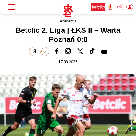
Akademia
Szukaj
Klub
Betclic 2. Liga | ŁKS II – Warta
Poznań 0:0
Mecze
8
17.08.2025
Bilety
Akademia
Biznes
Dla mediów