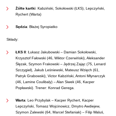
Żółte kartki
: Kabziński, Sokołowski (ŁKS), Lepczyński,
Rychert (Warta)
Sędzia
: Błażej Syropiatko
Składy:
ŁKS II
: Łukasz Jakubowski – Damian Sokołowski,
Krzysztof Fałowski (46, Wiktor Czerwiński), Aleksander
Ślęzak, Szymon Frakowski – Jędrzej Zając (75, Lenard
Szczygieł), Jakub Leśniewski, Mateusz Wzięch (61,
Patryk Grabowski), Victor Kabziński, Antoni Młynarczyk
(46, Lamine Coulibaly) – Alan Siwek (46, Kacper
Popławski). Trener: Konrad Gerega.
Warta
: Leo Przybylak – Kacper Rychert, Kacper
Lepczyński, Tomasz Wojcinowicz, Dmytro Awdiejew,
Szymon Zalewski (64, Marcel Stefaniak) – Filip Waluś,