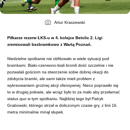
Kibice
Artur Kraszewski
Piłkarze rezerw ŁKS-u w 4. kolejce Betclic 2. Ligi
zremisowali bezbramkowo z Wartą Poznań.
Niedzielne spotkanie nie obfitowało w wiele sytuacji pod
bramkami. Biało-czerwono-biali bronili dość szczelnie i nie
pozwalali gościom na stworzenie sobie dobrej okazji do
zdobycia bramki, ale sami także mieli problem z
SKLEP
KUP BILET
wykreowaniem groźnej akcji ofensywnej. Nieco poprawiło się
to w drugiej połowie, ale wciąż było to za mało aby przełamać
status quo w tym spotkaniu. Najbliżej tego był Patryk
Grabowski, którego strzał w doliczonym czasie gry, z linii 16.
metra minimalnie minął słupek.