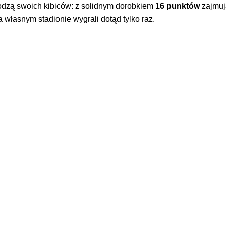
odzą swoich kibiców: z solidnym dorobkiem
16 punktów
zajmu
a własnym stadionie wygrali dotąd tylko raz.