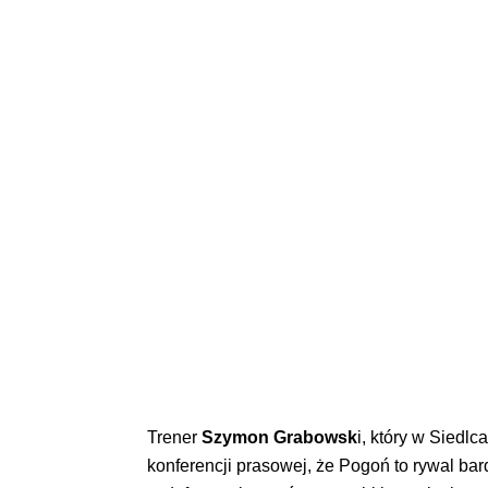
Trener
Szymon Grabowsk
i, który w Siedl
konferencji prasowej, że Pogoń to rywal b