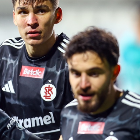
Staże w Akademii ŁKS
Kluby partnerskie
Kontakt
P BILET