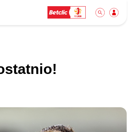
Dla mediów
Kibice
ostatnio!
Biuro prasowe
Idę pierwszy raz!
Do pobrania
Wycieczki
Akredytacje
Grupy szkolne
Współpraca
Sektor rodzinny
Wolontariat
Patronite