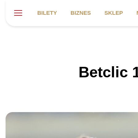
BILETY
BIZNES
SKLEP
Szukaj
Klub
Mecze
B
Betclic 
Informacje ogólne
Kadra
C
Symbole klubu
Aktualności
K
Historia
Terminarz
Kalendarz
Tabela
P
Stadion
Galeria
Sprawozdania
Catering