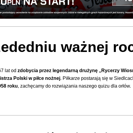
ededniu ważnej ro
67 lat od
zdobycia przez legendarną drużynę „Rycerzy Wios
istrza Polski w piłce nożnej
. Piłkarze postarają się w Siedlcac
958 roku
, zachęcamy do rozwiązania naszego quizu dla orłów.