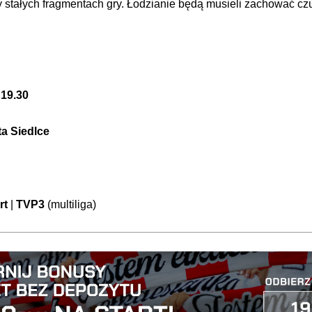
 stałych fragmentach gry. Łodzianie będą musieli zachować czu
.
19.30
a Siedlce
rt
|
TVP3
(multiliga)