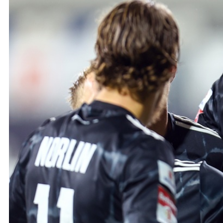
Ochrona dzieci
SKLEP
KU