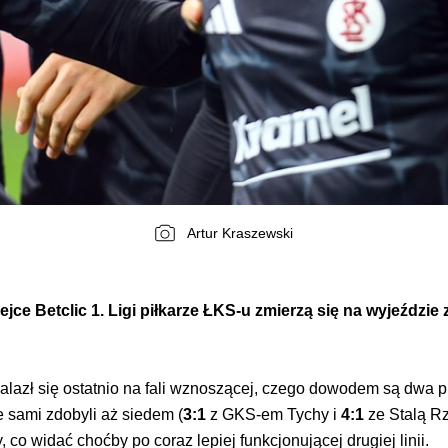
Artur Kraszewski
ejce Betclic 1. Ligi piłkarze ŁKS-u zmierzą się na wyjeździ
alazł się ostatnio na fali wznoszącej, czego dowodem są dwa 
e sami zdobyli aż siedem (
3:1
z GKS-em Tychy i
4:1
ze Stalą R
 co widać choćby po coraz lepiej funkcjonującej drugiej linii.