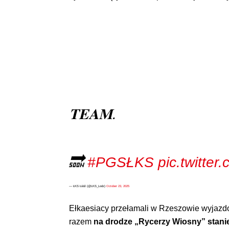
𝐓𝐄𝐀𝐌.
🔜
#PGSŁKS
pic.twitter
— ŁKS Łódź (@LKS_Lodz)
October 23, 2025
Ełkaesiacy przełamali w Rzeszowie wyjazdową
razem
na drodze „Rycerzy Wiosny” stani