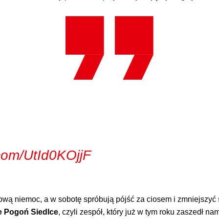
.com/UtId0KOjjF
 niemoc, a w sobotę spróbują pójść za ciosem i zmniejszyć stra
e Pogoń Siedlce
, czyli zespół, który już w tym roku zaszedł n