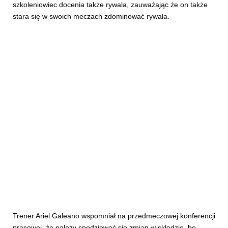
szkoleniowiec docenia także rywala, zauważając że on także
stara się w swoich meczach zdominować rywala.
Trener Ariel Galeano wspomniał na przedmeczowej konferencji
prasowej, że należy spodziewać się zmian w składzie, bo