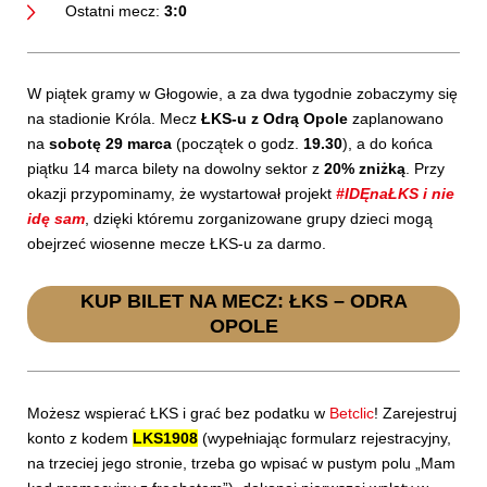
Ostatni mecz:
3:0
W piątek gramy w Głogowie, a za dwa tygodnie zobaczymy się
na stadionie Króla. Mecz
ŁKS-u z Odrą Opole
zaplanowano
na
sobotę 29 marca
(początek o godz.
19.30
), a do końca
piątku 14 marca bilety na dowolny sektor z
20% zniżką
. Przy
okazji przypominamy, że wystartował projekt
#IDĘnaŁKS i nie
idę sam
, dzięki któremu zorganizowane grupy dzieci mogą
obejrzeć wiosenne mecze ŁKS-u za darmo.
KUP BILET NA MECZ: ŁKS – ODRA
OPOLE
Możesz wspierać ŁKS i grać bez podatku w
Betclic
! Zarejestruj
konto z kodem
LKS1908
(wypełniając formularz rejestracyjny,
na trzeciej jego stronie, trzeba go wpisać w pustym polu „Mam