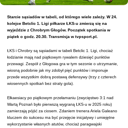
Kibice
Starcie sąsiadów w tabeli, od którego wiele zależy. W 24.
kolejce Betclic 1. Ligi piłkarze ŁKS-u zmierzą się na
wyjeździe z Chrobrym Głogów. Początek spotkania w
piątek o godz. 20.30. Transmisja w tvpsport.pl.
ŁKS i Chrobry są sąsiadami w tabeli Betclic 1. Ligi, chociaż
łodzianie mają nad piątkowym rywalem dziesięć punktów
przewagi. Zespół z Głogowa gra w tym sezonie o utrzymanie,
wiosną podobnie jak my zdobył pięć punktów i imponuje
przede wszystkim dobrą postawą defensywy (trzy z czterech
SKLEP
KUP BILET
wiosennych spotkań bez straty gola).
Ełkaesiacy po piątkowym przełamaniu (zwycięstwo 3:1 nad
Wartą Poznań było pierwszą wygraną ŁKS-u w 2025 roku)
zamierzają pójść za ciosem. Zdaniem trenera Ariela Galeano
kluczem do sukcesu ma być przejęcie inicjatywy i umiejętne
wykorzystanie własnych atutów, chociaż paragwajski