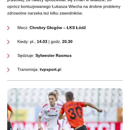
oprócz kontuzjowanego Łukasza Wiecha na drobne problemy
zdrowotne narzeka też kilku zawodników.
Mecz:
Chrobry Głogów – ŁKS Łódź
Kiedy: pt.,
14.03
| godz.
20.30
Sędziuje:
Sylwester Rasmus
Transmisja:
tvpsport.p
l