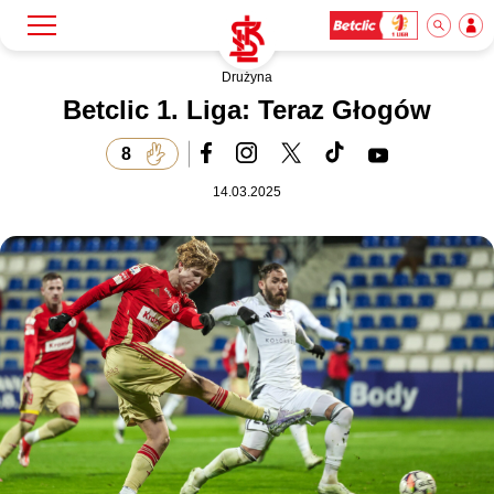
Drużyna
Szukaj
Klub
Betclic 1. Liga: Teraz Głogów
8
Mecze
14.03.2025
Bilety
Akademia
Biznes
Dla mediów