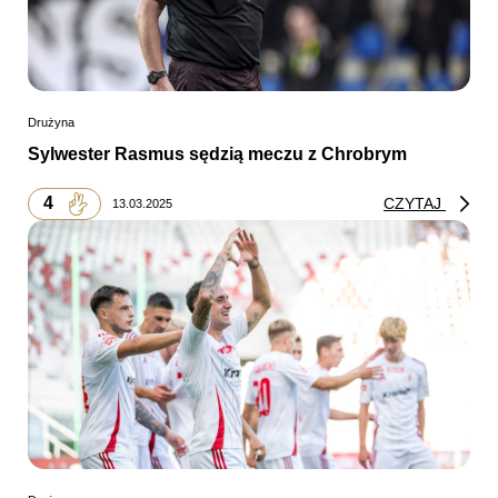
Drużyna
Sylwester Rasmus sędzią meczu z Chrobrym
4
CZYTAJ
13.03.2025