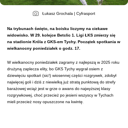
Łukasz Grochala | Cyfrasport
Kibice
Na trybunach święto, na boisku liczymy na ciekawe
widowisko.
W 29. kolejce Betclic 1. Ligi ŁKS zmierzy się
na stadionie Króla z GKS-em Tychy. Początek spotkania w
wielkanocny poniedziałek o godz. 17.
W wielkanocny poniedziałek zagramy z najlepszą w 2025 roku
drużyną zaplecza elity, bo GKS Tychy wygrał osiem z
dziewięciu spotkań (sic!) wiosennej części rozgrywek, zdobył
SKLEP
KUP BILET
najwięcej goli i dziś z niewielką już stratą punktową do strefy
barażowej wciąż jest w grze o awans do najwyższej klasy
rozgrywkowej, choć przecież po jesieni wszyscy w Tychach
mieli przecież nosy opuszczone na kwintę.