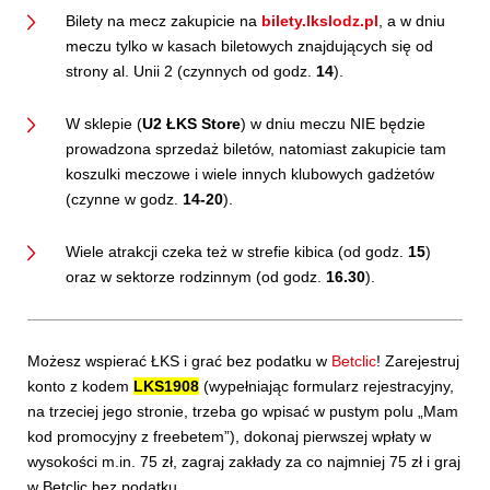
Bilety na mecz zakupicie na
bilety.lkslodz.pl
, a w dniu
meczu tylko w kasach biletowych znajdujących się od
strony al. Unii 2 (czynnych od godz.
14
).
W sklepie (
U2 ŁKS Store
) w dniu meczu NIE będzie
prowadzona sprzedaż biletów, natomiast zakupicie tam
koszulki meczowe i wiele innych klubowych gadżetów
(czynne w godz.
14-20
).
Wiele atrakcji czeka też w strefie kibica (od godz.
15
)
oraz w sektorze rodzinnym (od godz.
16.30
).
Możesz wspierać ŁKS i grać bez podatku w
Betclic
! Zarejestruj
konto z kodem
LKS1908
(wypełniając formularz rejestracyjny,
na trzeciej jego stronie, trzeba go wpisać w pustym polu „Mam
kod promocyjny z freebetem”), dokonaj pierwszej wpłaty w
wysokości m.in. 75 zł, zagraj zakłady za co najmniej 75 zł i graj
w Betclic bez podatku.