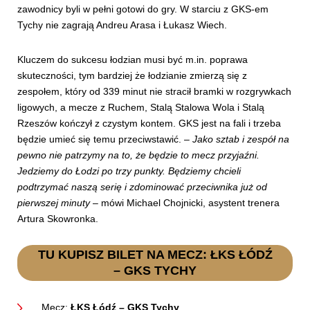
zawodnicy byli w pełni gotowi do gry. W starciu z GKS-em
Tychy nie zagrają Andreu Arasa i Łukasz Wiech.
Kluczem do sukcesu łodzian musi być m.in. poprawa
skuteczności, tym bardziej że łodzianie zmierzą się z
zespołem, który od 339 minut nie stracił bramki w rozgrywkach
ligowych, a mecze z Ruchem, Stalą Stalowa Wola i Stalą
Rzeszów kończył z czystym kontem. GKS jest na fali i trzeba
będzie umieć się temu przeciwstawić. –
Jako sztab i zespół na
pewno nie patrzymy na to, że będzie to mecz przyjaźni.
Jedziemy do Łodzi po trzy punkty. Będziemy chcieli
podtrzymać naszą serię i zdominować przeciwnika już od
pierwszej minuty
– mówi Michael Chojnicki, asystent trenera
Artura Skowronka.
TU KUPISZ BILET NA MECZ: ŁKS ŁÓDŹ
– GKS TYCHY
Mecz:
ŁKS Łódź – GKS Tychy