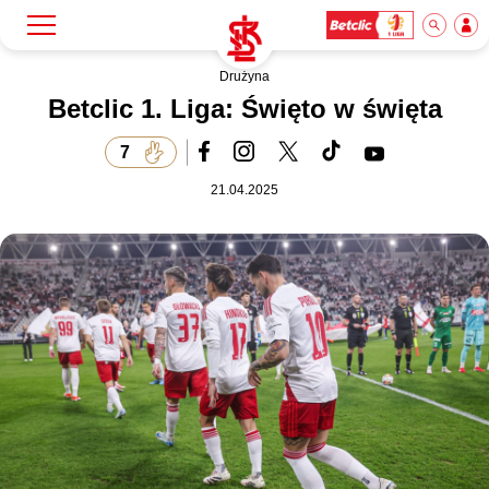
Drużyna
Szukaj
Klub
Betclic 1. Liga: Święto w święta
7
Mecze
21.04.2025
Bilety
Akademia
Biznes
Dla mediów