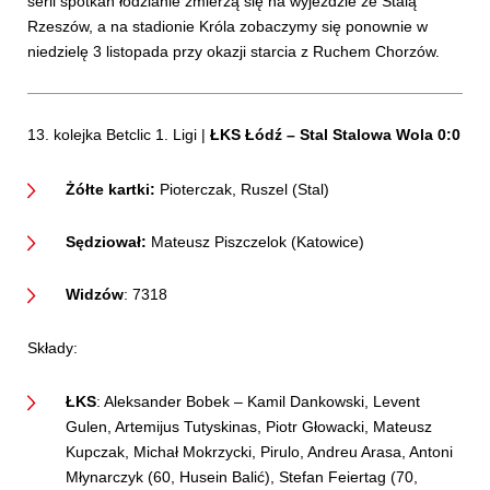
serii spotkań łodzianie zmierzą się na wyjeździe ze Stalą
Rzeszów, a na stadionie Króla zobaczymy się ponownie w
niedzielę 3 listopada przy okazji starcia z Ruchem Chorzów.
13. kolejka Betclic 1. Ligi |
ŁKS Łódź – Stal Stalowa Wola
0:0
Żółte kartki:
Pioterczak, Ruszel (Stal)
Sędziował:
Mateusz Piszczelok (Katowice)
Widzów
: 7318
Składy:
ŁKS
: Aleksander Bobek – Kamil Dankowski, Levent
Gulen, Artemijus Tutyskinas, Piotr Głowacki, Mateusz
Kupczak, Michał Mokrzycki, Pirulo, Andreu Arasa, Antoni
Młynarczyk (60, Husein Balić), Stefan Feiertag (70,