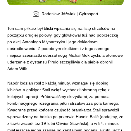
Radosław Jóźwiak | Cyfrasport
Ten sam piłkarz był bliski wpisania się na listę strzelców na
początku drugiej połowy, gdy główkował tuż nad poprzeczką
po akcji Antoniego Młynarczyka i jego dokładnym
dośrodkowaniu. Z podobnym skutkiem i z tego samego
miejsca szesnastki uderzał nogą Michał Mokrzycki, a atomowe
uderzenie z dystansu Pirulo szczęśliwie dla siebie obronił
Adam Wilk.
Napór łodzian rósł z każdą minuty, wzmagał się doping
kibiców, a golkiper Stali wciąż wychodził obronną ręką z
kolejnych opresji. Próbowaliśmy skrzydłami, za pomocą
kombinacyjnego rozegrania piłki i strzałów zza pola karnego.
Kwadrans przed końcem czujność bramkarza Stali sprawdził
wprowadzony na boisko po przerwie Husein Balić (dodajmy, że
z ławki wszedł też 19-letni Oliwier Sławiński), a w 84. minucie
miał jeszcze jedną szansę po kapitalnym podaniu Pirulo, lecz i