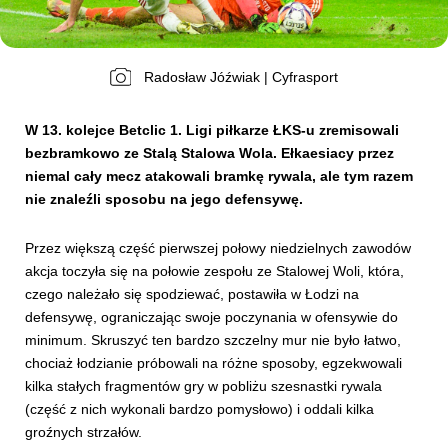
Kibice
Radosław Jóźwiak | Cyfrasport
W 13. kolejce Betclic 1. Ligi piłkarze ŁKS-u
zremisowali
bezbramkowo ze Stalą Stalowa Wola. Ełkaesiacy przez
niemal cały mecz atakowali bramkę rywala, ale tym razem
nie znaleźli sposobu na jego defensywę.
Przez większą część pierwszej połowy niedzielnych zawodów
akcja toczyła się na połowie zespołu ze Stalowej Woli, która,
SKLEP
KUP BILET
czego należało się spodziewać, postawiła w Łodzi na
defensywę, ograniczając swoje poczynania w ofensywie do
minimum. Skruszyć ten bardzo szczelny mur nie było łatwo,
chociaż łodzianie próbowali na różne sposoby, egzekwowali
kilka stałych fragmentów gry w pobliżu szesnastki rywala
(część z nich wykonali bardzo pomysłowo) i oddali kilka
groźnych strzałów.