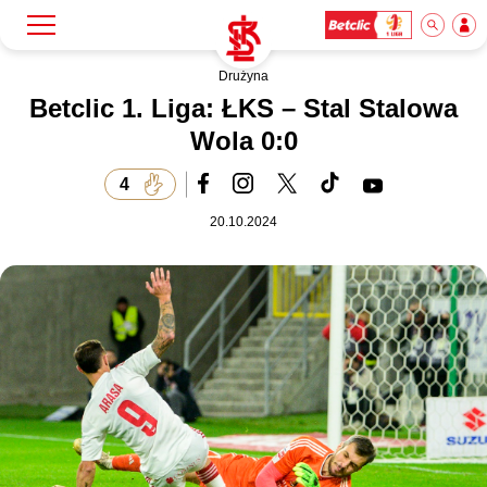
Drużyna
Szukaj
Klub
Betclic 1. Liga: ŁKS – Stal Stalowa
Wola 0:0
Mecze
4
20.10.2024
Bilety
Akademia
Biznes
Dla mediów