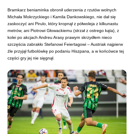
Bramkarz beniaminka obronił uderzenia z rzutów wolnych
Michała Mokrzyckiego i Kamila Dankowskiego, nie dał się
zaskoczyć ani Pirulo, który kropnął z półwoleja z kilkunastu
metrów, ani Piotrowi Głowackiemu (strzał z ostrego kąta), z
kolei po akcjach Andreu Arasy prawym skrzydłem nieco
szczęścia zabrakło Stefanowi Feiertagowi – Austriak najpierw
źle przyjął futbolówkę po podaniu Hiszpana, a w końcówce tej
części gry jej nie sięgnął.